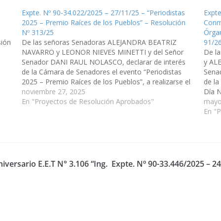
Expte. Nº 90-34.022/2025 – 27/11/25 – “Periodistas
Expte
2025 – Premio Raíces de los Pueblos” – Resolución
Conm
dos
Nº 313/25
Órgan
ón
De las señoras Senadoras ALEJANDRA BEATRIZ
91/2
NAVARRO y LEONOR NIEVES MINETTI y del Señor
De l
Senador DANI RAUL NOLASCO, declarar de interés
y AL
de la Cámara de Senadores el evento “Periodistas
Sena
2025 – Premio Raíces de los Pueblos”, a realizarse el
de l
día 5 de diciembre, en reconocimiento al trabajo
noviembre 27, 2025
Día N
desarrollado por periodistas y…
En "Proyectos de Resolución Aprobados"
para 
mayo
cada
En "
iversario E.E.T N° 3.106 “Ing.
Expte. Nº 90-33.446/2025 – 2