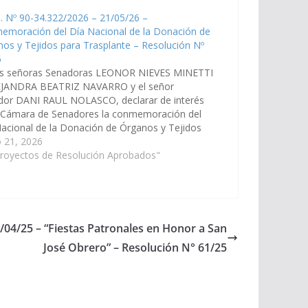
. Nº 90-34.322/2026 – 21/05/26 –
emoración del Día Nacional de la Donación de
os y Tejidos para Trasplante – Resolución Nº
6
as señoras Senadoras LEONOR NIEVES MINETTI
EJANDRA BEATRIZ NAVARRO y el señor
dor DANI RAUL NOLASCO, declarar de interés
a Cámara de Senadores la conmemoración del
acional de la Donación de Órganos y Tejidos
Trasplante, que se celebra el 30 de mayo de
 21, 2026
 año en nuestro…
Proyectos de Resolución Aprobados"
4/04/25 – “Fiestas Patronales en Honor a San
José Obrero” – Resolución N° 61/25