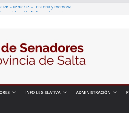
2026 – 06/08/26 – “Historia y memoria
ritorio del pueblo Kolla en el municipio de
 – 6 de agosto
2026 – 06/08/26 – Primera Edición de
ación Secundaria, Puente de Unión
2026 – 06/08/26 – Presentación del libro
tada del Dr. Víctor Alfredo Frías
2026 – 06/08/26 – 82° Edición de la Expo
ORES
INFO LEGISLATIVA
ADMINISTRACIÓN
P