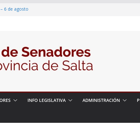
 – 6 de agosto
 un proyecto de ley para proteger a los
acoso y la violencia en las redes
2026 – 06/08/26 – Fiesta patronal San
2026 – 06/08/26 – Créase el Ente Salteño
rol Vegetal
ORES
INFO LEGISLATIVA
ADMINISTRACIÓN
P