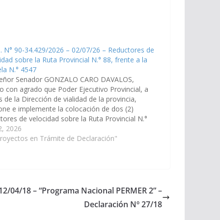
. N° 90-34.429/2026 – 02/07/26 – Reductores de
idad sobre la Ruta Provincial N.° 88, frente a la
la N.° 4547
señor Senador GONZALO CARO DAVALOS,
o con agrado que Poder Ejecutivo Provincial, a
s de la Dirección de vialidad de la provincia,
one e implemente la colocación de dos (2)
tores de velocidad sobre la Ruta Provincial N.°
rente a la Escuela N.° 4547 "Emilio Espelta",
 2, 2026
ada en…
royectos en Trámite de Declaración"
 12/04/18 – “Programa Nacional PERMER 2” –
Declaración Nº 27/18