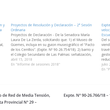
n y
Proyectos de Resolución y Declaración – 2° Sesión
Expte
ta
Ordinaria
veloc
Proyectos de Declaración - De la Senadora María
Escue
,
Laura De La Zerda, solicitando que: 1) el Museo de
Del 
al,
Güemes, incluya en su guion museográfico el “Pacto
viend
de los Cerrillos”. (Expte. Nº 90-26.754/18). 2) barrio y
travé
el Colegio Secundario de Las Palmas: señalización,
gesti
demarcación, y la construcción de reductores de
abril 15, 2018
reduc
velocidad.…
En "Informe de sesiones 2018"
88, f
julio
ubic
En "P
do de Red de Media Tensión,
Expte. Nº 90-26.766/18 –
a Provincial Nº 29 –