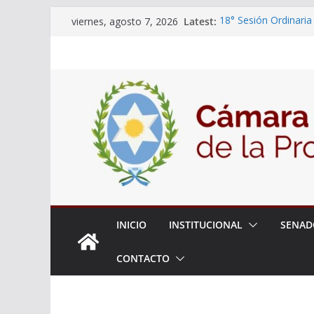
Skip
Latest:
18° Sesión Ordinaria
viernes, agosto 7, 2026
to
30/07/2026
El Senado trabaja en
content
estudiantes del ciber
Expte. N° 90-34.517/
Roque
Expte. Nº 90-34.516/
de Protección y Cont
INICIO
INSTITUCIONAL
SENAD
CONTACTO