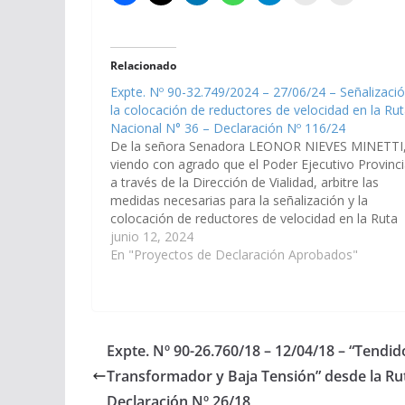
Relacionado
Expte. Nº 90-32.749/2024 – 27/06/24 – Señalizació
la colocación de reductores de velocidad en la Ru
Nacional N° 36 – Declaración Nº 116/24
De la señora Senadora LEONOR NIEVES MINETTI
viendo con agrado que el Poder Ejecutivo Provinci
a través de la Dirección de Vialidad, arbitre las
medidas necesarias para la señalización y la
colocación de reductores de velocidad en la Ruta
Nacional N° 36 desde la salida del municipio de
junio 12, 2024
Rosario de…
En "Proyectos de Declaración Aprobados"
Expte. Nº 90-26.760/18 – 12/04/18 – “Tendi
Transformador y Baja Tensión” desde la Rut
Declaración Nº 26/18