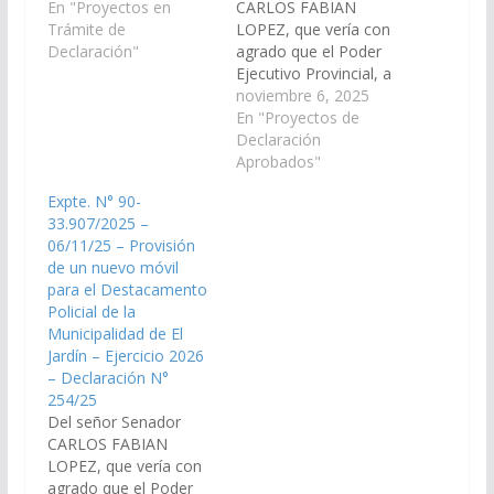
organismos que
En "Proyectos en
CARLOS FABIAN
correspondan, arbitren
Trámite de
LOPEZ, que vería con
las medidas que
Declaración"
agrado que el Poder
resulten necesarias, a
Ejecutivo Provincial, a
los fines que se
través de los
noviembre 6, 2025
disponga con carácter
organismos que
En "Proyectos de
de urgente, la
correspondan, arbitren
Declaración
provisión de un nuevo
las medidas que
Aprobados"
móvil para el
resulten necesarias, a
Expte. N° 90-
Destacamento Policial
los fines que se
33.907/2025 –
de la Municipalidad…
disponga con carácter
06/11/25 – Provisión
de urgente, la
de un nuevo móvil
provisión de un nuevo
para el Destacamento
móvil para el
Policial de la
Destacamento Policial
Municipalidad de El
de la…
Jardín – Ejercicio 2026
– Declaración N°
254/25
Del señor Senador
CARLOS FABIAN
LOPEZ, que vería con
agrado que el Poder