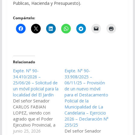
Publicas, Hacienda y Presupuesto).
Compártelo:
Relacionado
Expte. N° 90-
Expte. N° 90-
34.410/2026 –
33.908/2025 –
25/06/26 – Solicitud de
06/11/25 – Provisión
un móvil policial para la
de un nuevo móvil
localidad del El Jardín
para el Destacamento
Del señor Senador
Policial de la
CARLOS FABIAN
Municipalidad de La
LOPEZ, viendo con
Candelaria – Ejercicio
agrado que el Poder
2026 – Declaración N°
Ejecutivo Provincial, a
255/25
través de los
junio 25, 2026
Del señor Senador