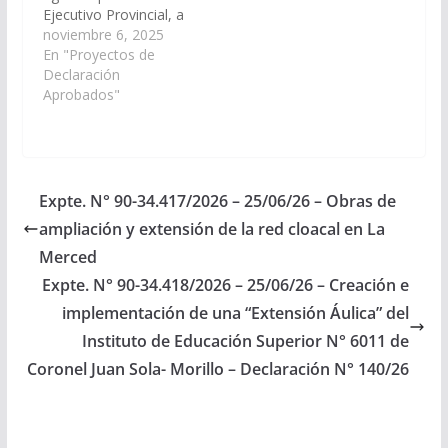
Ejecutivo Provincial, a
través de los
noviembre 6, 2025
organismos que
En "Proyectos de
correspondan, arbitren
Declaración
las medidas que
Aprobados"
resulten necesarias, a
los fines que se
disponga con carácter
de urgente, la
provisión de un nuevo
Expte. N° 90-34.417/2026 – 25/06/26 – Obras de
móvil para el
ampliación y extensión de la red cloacal en La
Destacamento Policial
de la…
Merced
Expte. N° 90-34.418/2026 – 25/06/26 – Creación e
implementación de una “Extensión Áulica” del
Instituto de Educación Superior N° 6011 de
Coronel Juan Sola- Morillo – Declaración N° 140/26