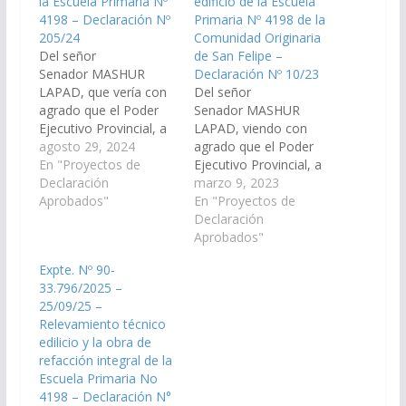
la Escuela Primaria Nº
edificio de la Escuela
4198 – Declaración Nº
Primaria Nº 4198 de la
205/24
Comunidad Originaria
Del señor
de San Felipe –
Senador MASHUR
Declaración Nº 10/23
LAPAD, que vería con
Del señor
agrado que el Poder
Senador MASHUR
Ejecutivo Provincial, a
LAPAD, viendo con
través del Ministerio de
agosto 29, 2024
agrado que el Poder
Educación, Cultura,
En "Proyectos de
Ejecutivo Provincial, a
Ciencia y Tecnología,
Declaración
través del Ministerio de
marzo 9, 2023
disponga las medidas y
Aprobados"
Educación, Cultura,
En "Proyectos de
recursos necesarios
Ciencia y Tecnología,
Declaración
para la refacción
disponga las medidas y
Aprobados"
integral del edificio de
recursos necesarios
Expte. Nº 90-
la Escuela Primaria Nº
para que se ejecute la
33.796/2025 –
4198 ( ex Nº 320) de la
obra de refacción
25/09/25 –
comunidad originaria
integral del edificio de
Relevamiento técnico
de San…
la escuela (rural)
edilicio y la obra de
primaria Nº 4.198 (ex
refacción integral de la
Nº 320), en…
Escuela Primaria No
4198 – Declaración N°