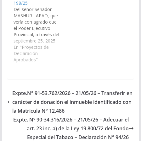
198/25
Del señor Senador
MASHUR LAPAD, que
vería con agrado que
el Poder Ejecutivo
Provincial, a través del
Ministerio de
septiembre 25, 2025
Educación, Cultura,
En "Proyectos de
Ciencia y Tecnología;
Declaración
disponga las medidas y
Aprobados"
recursos necesarios a
fin de ejecutar, con la
mayor celeridad
posible, el diagnóstico
técnico edilicio y la
Expte.N° 91-53.762/2026 – 21/05/26 – Transferir en
obra de Intervención
carácter de donación el inmueble identificado con
integral del…
la Matricula N° 12.486
Expte. Nº 90-34.316/2026 – 21/05/26 – Adecuar el
art. 23 inc. a) de la Ley 19.800/72 del Fondo
Especial del Tabaco – Declaración N° 94/26