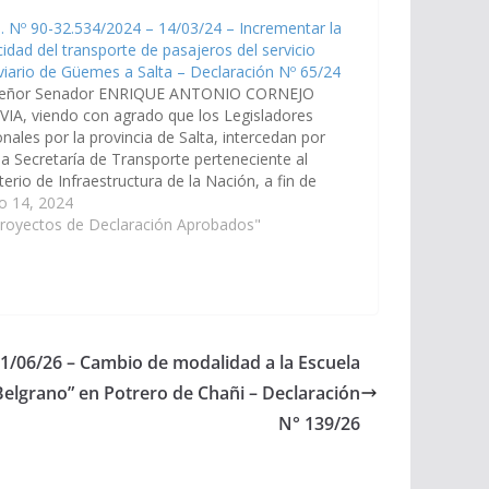
. Nº 90-32.534/2024 – 14/03/24 – Incrementar la
idad del transporte de pasajeros del servicio
viario de Güemes a Salta – Declaración Nº 65/24
señor Senador ENRIQUE ANTONIO CORNEJO
IA, viendo con agrado que los Legisladores
nales por la provincia de Salta, intercedan por
la Secretaría de Transporte perteneciente al
terio de Infraestructura de la Nación, a fin de
zar las acciones que resulten necesarias para
o 14, 2024
mentar la capacidad del transporte de
Proyectos de Declaración Aprobados"
jeros…
11/06/26 – Cambio de modalidad a la Escuela
elgrano” en Potrero de Chañi – Declaración
N° 139/26