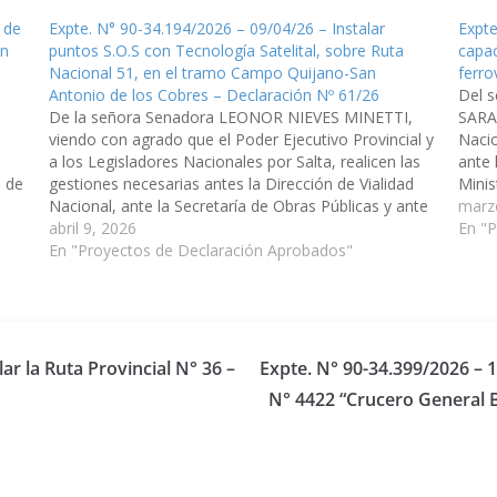
 de
Expte. N° 90-34.194/2026 – 09/04/26 – Instalar
Expte
ón
puntos S.O.S con Tecnología Satelital, sobre Ruta
capac
Nacional 51, en el tramo Campo Quijano-San
ferro
Antonio de los Cobres – Declaración Nº 61/26
Del 
De la señora Senadora LEONOR NIEVES MINETTI,
SARAV
viendo con agrado que el Poder Ejecutivo Provincial y
Nacio
a los Legisladores Nacionales por Salta, realicen las
ante 
a de
gestiones necesarias antes la Dirección de Vialidad
Minis
Nacional, ante la Secretaría de Obras Públicas y ante
reali
marz
el Ministerio de Economía para priorizar la inclusión,
abril 9, 2026
incre
En "
dentro del…
En "Proyectos de Declaración Aprobados"
pasa
ar la Ruta Provincial N° 36 –
Expte. N° 90-34.399/2026 – 
N° 4422 “Crucero General B