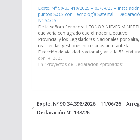
Expte. N° 90-33.410/2025 – 03/04/25 – Instalación
puntos S.O.S con Tecnología Satelital – Declaraci
N° 54/25
De la señora Senadora LEONOR NIEVES MINETTI
que vería con agrado que el Poder Ejecutivo
Provincial y los Legisladores Nacionales por Salta,
realicen las gestiones necesarias ante ante la
Dirección de Vialidad Nacional y ante la 5° Jefatur
Distrito (Salta), para la instalación y puesta en
abril 4, 2025
funcionamiento de postes…
En "Proyectos de Declaración Aprobados"
Expte. Nº 90-34.398/2026 – 11/06/26 – Arregl
Declaración N° 138/26