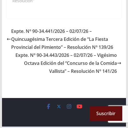
Puente de Unión
Resolución"
Educativa” que iniciará
en Agosto y tendrá su
instancia final en
Septiembre del año
2.026 en el municipio
Expte. Nº 90-34.441/2026 – 02/07/26 –
de Cachi,
Quincuagésima Tercera Edición de “La Fiesta
Departamento
homónimo. (Expte. Nº
Provincial del Pimiento” – Resolución Nº 139/26
90-34.504/2026, a la
Expte. Nº 90-34.443/2026 – 02/07/26 – Vigésimo
Comisión de…
Octava Edición del “Concurso de la Comida
Vallista” – Resolución Nº 141/26
Copyright © 2026
Cámara de Senadores
. All rights reserved.
Suscribir
Theme:
ColorMag
by ThemeGrill. Powered by
WordPress
.