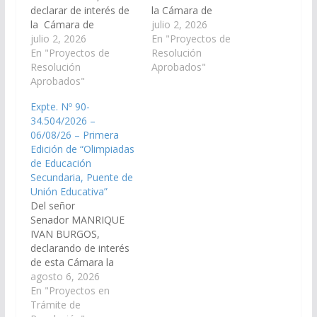
declarar de interés de
la Cámara de
la Cámara de
Senadores la Vigésimo
julio 2, 2026
Senadores la
julio 2, 2026
Octava Edición del
En "Proyectos de
Quincuagésima
En "Proyectos de
“Concurso de la
Resolución
Tercera Edición de “La
Resolución
Comida Vallista” que se
Aprobados"
Fiesta Provincial del
Aprobados"
realizará el dia 25 de
Pimiento” que se
Julio del año 2.026 en
Expte. Nº 90-
realizará los días 17 y
el municipio de Cachi,
34.504/2026 –
18 de Julio en el
departamento
06/08/26 – Primera
municipio de
homónimo. (Expte. Nº
Edición de “Olimpiadas
Payogasta,
90-34.443/2026, a la
de Educación
Departamento Cachi.
Comisión de
Secundaria, Puente de
(Expte. Nº 90-
Educación, Cultura,…
Unión Educativa”
34.441/2026, a la
Del señor
Comisión de
Senador MANRIQUE
Educación, Cultura,
IVAN BURGOS,
Ciencia…
declarando de interés
de esta Cámara la
Primera Edición de
agosto 6, 2026
“Olimpiadas de
En "Proyectos en
Educación Secundaria,
Trámite de