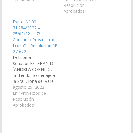
mayo de 2026, en la
San Carlos, en
Resolución
localidad de San
reconocimiento a su
Aprobados"
Carlos, en el marco de
valioso aporte a la
Expte. Nº 90-
la conmemoración de
identidad, cultura y
31.284/2022 –
la Semana de…
tradición del Valle
25/08/22 – “7°
Calchaquí y de toda la
Concurso Provincial del
provincia de
Locro” – Resolución Nº
Salta. (Expte. Nº 90-
270/22
34.150/2026, a la
Del señor
Comisión de
Senador ESTEBAN D
Educación,…
´ANDREA CORNEJO,
rindiendo homenaje a
la Sra. Gloria del Valle
Aguirre, Chicoanista
agosto 25, 2022
quien obtuvo el 1°
En "Proyectos de
puesto en el Concurso
Resolución
Provincial de la
Aprobados"
Empanada”, y a la Sra.
Lucía Tapia, ganadora
del “7° Concurso
Provincial del