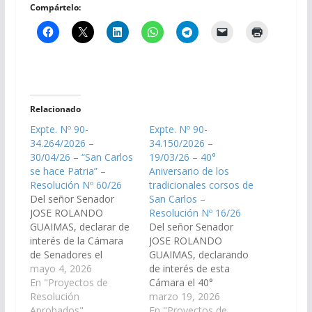
Compártelo:
Relacionado
Expte. Nº 90-
Expte. Nº 90-
34.264/2026 –
34.150/2026 –
30/04/26 – “San Carlos
19/03/26 – 40°
se hace Patria” –
Aniversario de los
Resolución Nº 60/26
tradicionales corsos de
Del señor Senador
San Carlos –
JOSE ROLANDO
Resolución Nº 16/26
GUAIMAS, declarar de
Del señor Senador
interés de la Cámara
JOSE ROLANDO
de Senadores el
GUAIMAS, declarando
evento denominado
mayo 4, 2026
de interés de esta
"San Carlos se hace
En "Proyectos de
Cámara el 40°
Patria", a realizarse los
Resolución
Aniversario de los
marzo 19, 2026
días 23, 24 y 25 de
Aprobados"
tradicionales corsos de
En "Proyectos de