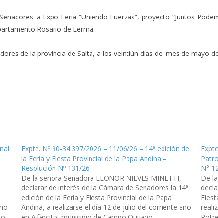
 Senadores la Expo Feria “Uniendo Fuerzas”, proyecto “Juntos Podemo
epartamento Rosario de Lerma.
res de la provincia de Salta, a los veintiún días del mes de mayo del
nal
Expte. Nº 90-34.397/2026 – 11/06/26 – 14ª edición de
Expte
la Feria y Fiesta Provincial de la Papa Andina –
Patro
Resolución Nº 131/26
N° 1
,
De la señora Senadora LEONOR NIEVES MINETTI,
De l
declarar de interés de la Cámara de Senadores la 14ª
decla
edición de la Feria y Fiesta Provincial de la Papa
Fiest
año
Andina, a realizarse el día 12 de julio del corriente año
reali
no,
en Alfarcito, municipio de Campo Quijano,
Potre