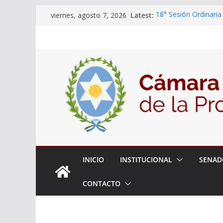
Skip
Latest:
18° Sesión Ordinaria
viernes, agosto 7, 2026
to
30/07/2026
El Senado trabaja en
content
estudiantes del ciber
Expte. N° 90-34.517/
Roque
Expte. Nº 90-34.516/
de Protección y Cont
INICIO
INSTITUCIONAL
SENAD
CONTACTO