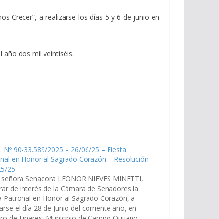
s Crecer”, a realizarse los días 5 y 6 de junio en
 año dos mil veintiséis.
. Nº 90-33.589/2025 – 26/06/25 – Fiesta
nal en Honor al Sagrado Corazón – Resolución
25/25
a señora Senadora LEONOR NIEVES MINETTI,
rar de interés de la Cámara de Senadores la
a Patronal en Honor al Sagrado Corazón, a
zarse el día 28 de Junio del corriente año, en
ro de Linares, Municipio de Campo Quijano,