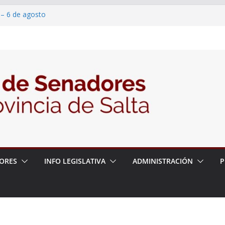
 – 6 de agosto
 un proyecto de ley para proteger a los
acoso y la violencia en las redes
2026 – 06/08/26 – Fiesta patronal San
2026 – 06/08/26 – Créase el Ente Salteño
rol Vegetal
ORES
INFO LEGISLATIVA
ADMINISTRACIÓN
P