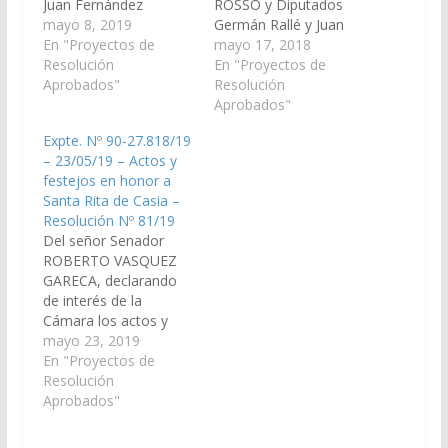
Juan Fernández
ROSSO y Diputados
Molina, declarando de
mayo 8, 2019
Germán Rallé y Juan
interés de ésta
En "Proyectos de
Fernández Molina,
mayo 17, 2018
Cámara, las
Resolución
declarando de interés
En "Proyectos de
actividades religiosas y
Aprobados"
de esta Cámara las
Resolución
culturales en Honor a
actividades religiosas y
Aprobados"
Santa Rita de Casia
culturales en honor a
Expte. Nº 90-27.818/19
que se llevará a cabo
Santa Rita de Casia,
– 23/05/19 – Actos y
el día 22 de mayo en el
que se llevarán a cabo
festejos en honor a
paraje Santa
el día 22 de mayo del
Santa Rita de Casia –
Rita. (Expte. Nº 90-
corriente año en el
Resolución Nº 81/19
27.767/19, a la
Paraje…
Del señor Senador
Comisión…
ROBERTO VASQUEZ
GARECA, declarando
de interés de la
Cámara los actos y
festejos que se
mayo 23, 2019
llevarán a cabo el día
En "Proyectos de
25 de mayo en honor
Resolución
a Santa Rita de Casia a
Aprobados"
realizarse en el paraje
La Arcadia,