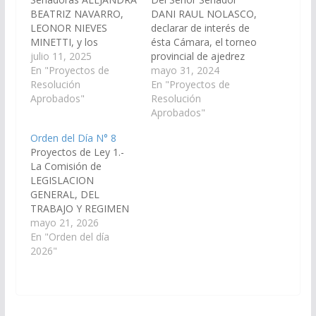
BEATRIZ NAVARRO,
DANI RAUL NOLASCO,
LEONOR NIEVES
declarar de interés de
MINETTI, y los
ésta Cámara, el torneo
Señores Senadores
julio 11, 2025
provincial de ajedrez
WALTER HERNAN
En "Proyectos de
"Martin Miguel de
mayo 31, 2024
CRUZ, JAVIER
Resolución
Güemes", organizado
En "Proyectos de
ALBERTO MONICO
Aprobados"
por la Asociación de
Resolución
GRACIANO, MANUEL
Estudios
Aprobados"
OSCAR PAILLER, DANI
Ajedrecísticos, a
Orden del Día N° 8
RAUL NOLASCO,
llevarse a cabo los días
Proyectos de Ley 1.-
ESTEBAN D´ANDREA
17 y 18 de junio en el
La Comisión de
CORNEJO, JORGE
municipio de San
LEGISLACION
PABLO SOTO, JUAN
Lorenzo. (Expte. Nº 90-
GENERAL, DEL
CRUZ CURA, HECTOR
32.717/2024).
TRABAJO Y REGIMEN
DANIEL D´AURIA, LUIS
Resolución Nº…
PREVISIONAL, ha
mayo 21, 2026
ARNALDO
considerado el
En "Orden del día
ALTAMIRANO,
Proyecto de Ley en
2026"
WALTER JOAQUIN
Revisión, por el cual se
ABAN, ENRIQUE
modifica el artículo 90
ANTONIO CORNEJO
de la Ley Provincial
SARAVIA, DIEGO…
5298/1978 – Código