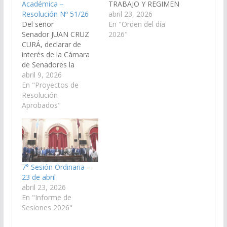
Académica –
TRABAJO Y REGIMEN
Resolución Nº 51/26
PREVISIONAL, ha
abril 23, 2026
Del señor
considerado el
En "Orden del día
Senador JUAN CRUZ
Proyecto de Ley, de
2026"
CURÁ, declarar de
los Señores
interés de la Cámara
Legisladores Senador
de Senadores la
MANUEL OSCAR
realización de las “III
abril 9, 2026
PAILLER y Diputado
Jornadas de
En "Proyectos de
Edgar Domínguez, por
Articulación Científica y
Resolución
el cual se autoriza al
Vinculación
Aprobados"
Poder Ejecutivo
Académica”,
Provincial a transferir
organizadas por el
en carácter de
Servicio de Salud
donación una fracción
Mental de la Facultad
del inmueble…
Regional Orán de la
Universidad Nacional
7° Sesión Ordinaria –
de Salta, a llevarse a
23 de abril
cabo los días 27,…
abril 23, 2026
En "Informe de
Sesiones 2026"