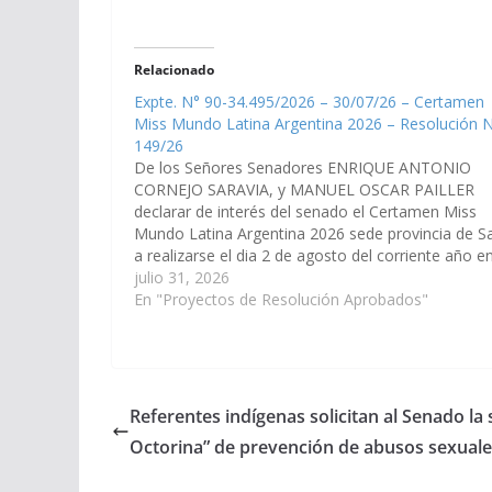
Relacionado
Expte. N° 90-34.495/2026 – 30/07/26 – Certamen
Miss Mundo Latina Argentina 2026 – Resolución 
149/26
De los Señores Senadores ENRIQUE ANTONIO
CORNEJO SARAVIA, y MANUEL OSCAR PAILLER
declarar de interés del senado el Certamen Miss
Mundo Latina Argentina 2026 sede provincia de Sa
a realizarse el dia 2 de agosto del corriente año en
Hotel Sheraton de la ciudad de Salta. (Expte. N° 90
julio 31, 2026
34.495/2026).…
En "Proyectos de Resolución Aprobados"
Referentes indígenas solicitan al Senado la 
Octorina” de prevención de abusos sexuale