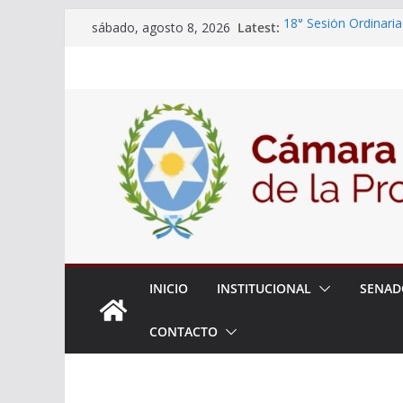
Skip
Latest:
18° Sesión Ordinaria
sábado, agosto 8, 2026
to
30/07/2026
El Senado trabaja en
content
estudiantes del ciber
Expte. N° 90-34.517
Roque
Expte. Nº 90-34.516
de Protección y Cont
INICIO
INSTITUCIONAL
SENAD
CONTACTO