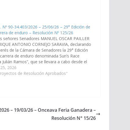
. Nº 90-34.403/2026 – 25/06/26 – 29° Edición de
rrera de enduro – Resolución Nº 125/26
os señores Senadores MANUEL OSCAR PAILLER
RIQUE ANTONIO CORNEJO SARAVIA, declarando
terés de la Cámara de Senadores la 29° Edición
 carrera de enduro denominada Sun’s Race
 Julián Ramos”, que se llevara a cabo desde el
 12 de julio del presente año en la…
 25, 2026
Proyectos de Resolución Aprobados"
/2026 – 19/03/26 – Onceava Feria Ganadera –
Resolución N° 15/26