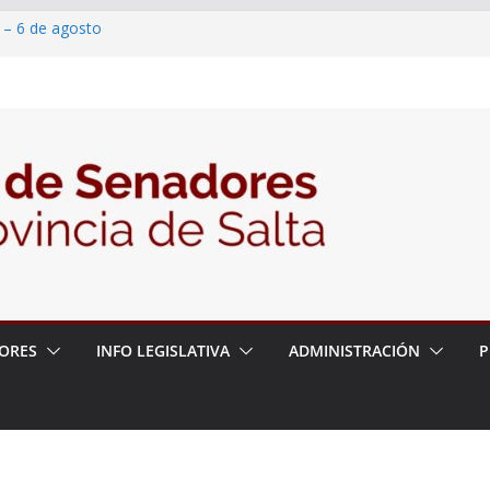
 – 6 de agosto
 un proyecto de ley para proteger a los
acoso y la violencia en las redes
/2026 – 06/08/26 – Fiesta patronal San
/2026 – 06/08/26 – Créase el Ente Salteño
rol Vegetal
ORES
INFO LEGISLATIVA
ADMINISTRACIÓN
P