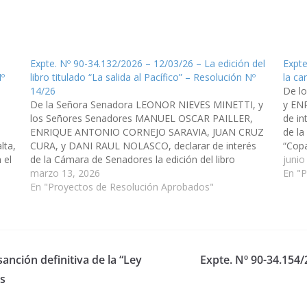
Expte. Nº 90-34.132/2026 – 12/03/26 – La edición del
Expte
Nº
libro titulado “La salida al Pacífico” – Resolución Nº
la ca
14/26
De l
De la Señora Senadora LEONOR NIEVES MINETTI, y
y EN
los Señores Senadores MANUEL OSCAR PAILLER,
de in
ENRIQUE ANTONIO CORNEJO SARAVIA, JUAN CRUZ
de la
lta,
CURA, y DANI RAUL NOLASCO, declarar de interés
“Copa
 el
de la Cámara de Senadores la edición del libro
10 al
junio
-
titulado "La salida al Pacífico", de autoría de José
marzo 13, 2026
En "
Edgardo Plaza, cuya presentación…
En "Proyectos de Resolución Aprobados"
sanción definitiva de la “Ley
Expte. Nº 90-34.154
s