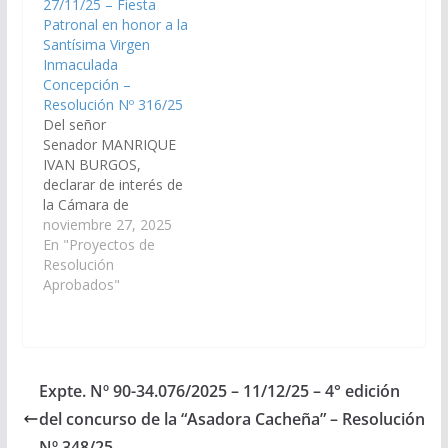
27/11/25 – Fiesta
Departamento
90-34.128/2026, a la
Patronal en honor a la
Homónimo.(Expte. Nº
Comisión de
Santísima Virgen
90-34.076/2025, a la
Educación, Cultura,
Inmaculada
Comisión de
Ciencia y Tecnología).
Concepción –
Educación, Cultura,
Resolución Nº 12/26
Resolución Nº 316/25
Ciencia y Tecnología).
Aprobado, el…
Del señor
…
Senador MANRIQUE
IVAN BURGOS,
declarar de interés de
la Cámara de
Senadores la fiesta
noviembre 27, 2025
patronal en honor a la
En "Proyectos de
Santísima Virgen
Resolución
Inmaculada
Aprobados"
Concepción, que se
realizara el día 8 de
diciembre del corriente
año, en la localidad de
Payogasta,
Expte. Nº 90-34.076/2025 – 11/12/25 – 4° edición
departamento Cachi.
del concurso de la “Asadora Cacheña” – Resolución
(Expte. Nº 90-
34.026/2025, a la
Nº 348/25