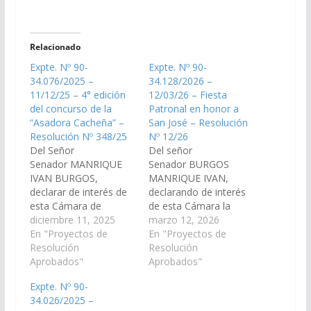
Relacionado
Expte. Nº 90-
Expte. Nº 90-
34.076/2025 –
34.128/2026 –
11/12/25 – 4° edición
12/03/26 – Fiesta
del concurso de la
Patronal en honor a
“Asadora Cacheña” –
San José – Resolución
Resolución Nº 348/25
Nº 12/26
Del Señor
Del señor
Senador MANRIQUE
Senador BURGOS
IVAN BURGOS,
MANRIQUE IVAN,
declarar de interés de
declarando de interés
esta Cámara de
de esta Cámara la
Senadores, la 4°
diciembre 11, 2025
fiesta patronal en
marzo 12, 2026
edición del concurso
En "Proyectos de
honor a San José, que
En "Proyectos de
de la “Asadora
Resolución
se realizará el 19 de
Resolución
Cacheña”, que se
Aprobados"
marzo en el municipio
Aprobados"
realizará en el mes de
de Cachi,
Expte. Nº 90-
febrero de 2026 en el
departamento
34.026/2025 –
municipio de Cachi,
homónimo. (Expte. Nº