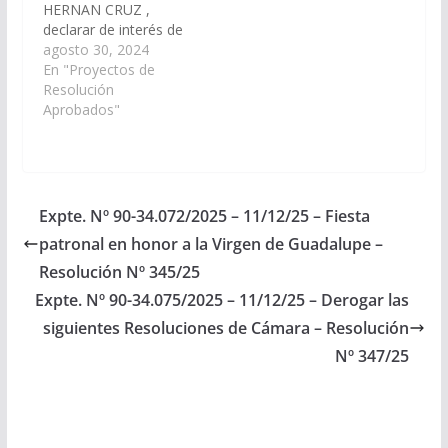
HERNAN CRUZ ,
declarar de interés de
la Cámara de
agosto 30, 2024
Senadores el
En "Proyectos de
Festiquijano 2024, el 3º
Resolución
Encuentro de
Aprobados"
Academias, Nacional e
Internacional:
¨Entrelazando
Culturas¨, a llevarse a
cabo desde el 08 al 10
Expte. Nº 90-34.072/2025 – 11/12/25 – Fiesta
de noviembre del
patronal en honor a la Virgen de Guadalupe –
corriente año en el
municipio…
Resolución Nº 345/25
Expte. Nº 90-34.075/2025 – 11/12/25 – Derogar las
siguientes Resoluciones de Cámara – Resolución
Nº 347/25