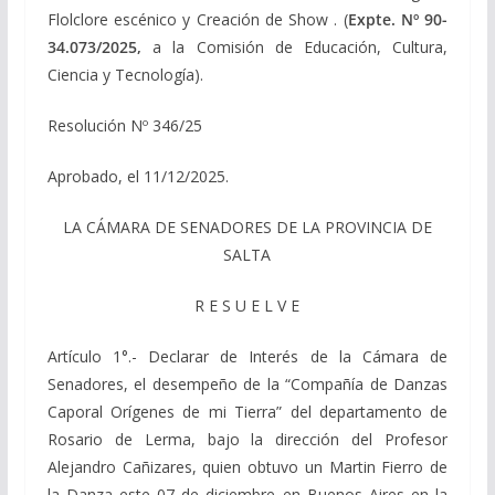
Flolclore escénico y Creación de Show . (
Expte.
Nº 90-
34.073/2025,
a la Comisión de Educación, Cultura,
Ciencia y Tecnología).
Resolución Nº 346/25
Aprobado, el 11/12/2025.
LA CÁMARA DE SENADORES DE LA PROVINCIA DE
SALTA
R E S U E L V E
Artículo 1°.- Declarar de Interés de la Cámara de
Senadores, el desempeño de la “Compañía de Danzas
Caporal Orígenes de mi Tierra” del departamento de
Rosario de Lerma, bajo la dirección del Profesor
Alejandro Cañizares, quien obtuvo un Martin Fierro de
la Danza este 07 de diciembre en Buenos Aires en la