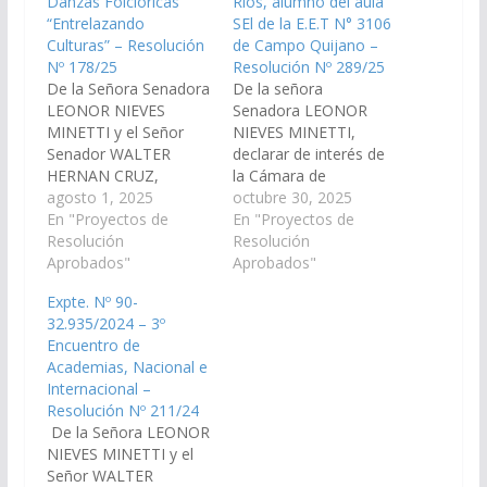
Danzas Folclóricas
Ríos, alumno del aula
“Entrelazando
SEl de la E.E.T N° 3106
Culturas” – Resolución
de Campo Quijano –
Nº 178/25
Resolución Nº 289/25
De la Señora Senadora
De la señora
LEONOR NIEVES
Senadora LEONOR
MINETTI y el Señor
NIEVES MINETTI,
Senador WALTER
declarar de interés de
HERNAN CRUZ,
la Cámara de
declarar de interés de
agosto 1, 2025
Senadores el
octubre 30, 2025
la Cámara de
En "Proyectos de
desempeño de Kevin
En "Proyectos de
Senadores el 4º
Resolución
Ríos, alumno del aula
Resolución
Festival Internacional
Aprobados"
SEl de la E.E.T N° 3106
Aprobados"
de Danzas Folclóricas
de Campo Quijano,
Expte. Nº 90-
"Entrelazando
integrante de la
32.935/2024 – 3º
Culturas" a llevarse a
Delegación Salteña de
Encuentro de
cabo entre los días 07
Atletismo Adaptado,
Academias, Nacional e
al 11 de noviembre, en
que obtuvo medalla de
Internacional –
el municipio Campo
Oro, en “100 metros
Resolución Nº 211/24
Quijano,
llanos” y medalla…
De la Señora LEONOR
departamento
NIEVES MINETTI y el
Rosario…
Señor WALTER