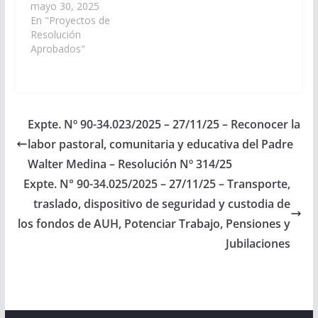
declarar de interés de
mayo 30, 2025
la Cámara de
En "Proyectos de
Senadores el libro "Las
Resolución
patriotas: con ellas fue
Aprobados"
posible" de autoría de
Patricia Frías, que
reconstruye la vida de
María Loreto Sánchez
Peón de Frías,
Expte. Nº 90-34.023/2025 – 27/11/25 – Reconocer la
conocida como La
labor pastoral, comunitaria y educativa del Padre
Loreto, pieza
fundamental…
Walter Medina – Resolución Nº 314/25
Expte. N° 90-34.025/2025 – 27/11/25 – Transporte,
traslado, dispositivo de seguridad y custodia de
los fondos de AUH, Potenciar Trabajo, Pensiones y
Jubilaciones