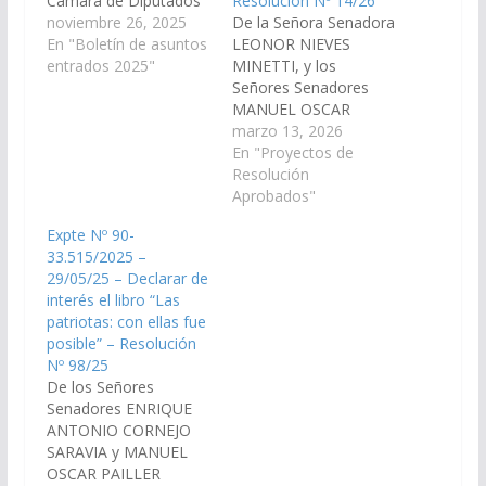
Cámara de Diputados
Resolución Nº 14/26
1.- Proyecto de Ley en
noviembre 26, 2025
De la Señora Senadora
Revisión, por el cual se
En "Boletín de asuntos
LEONOR NIEVES
promueve la inserción
entrados 2025"
MINETTI, y los
de graduadas/os
Señores Senadores
universitarios y/o
MANUEL OSCAR
terciarios en el
PAILLER, ENRIQUE
marzo 13, 2026
mercado laboral, a
ANTONIO CORNEJO
En "Proyectos de
través de líneas de
SARAVIA, JUAN CRUZ
Resolución
crédito especiales
CURA, y DANI RAUL
Aprobados"
destinadas a la
NOLASCO, declarar de
Expte Nº 90-
adecuación de
interés de la Cámara
33.515/2025 –
espacios físicos…
de Senadores la
29/05/25 – Declarar de
edición del libro
interés el libro “Las
titulado "La salida al
patriotas: con ellas fue
Pacífico", de autoría de
posible” – Resolución
José Edgardo Plaza,
Nº 98/25
cuya presentación…
De los Señores
Senadores ENRIQUE
ANTONIO CORNEJO
SARAVIA y MANUEL
OSCAR PAILLER