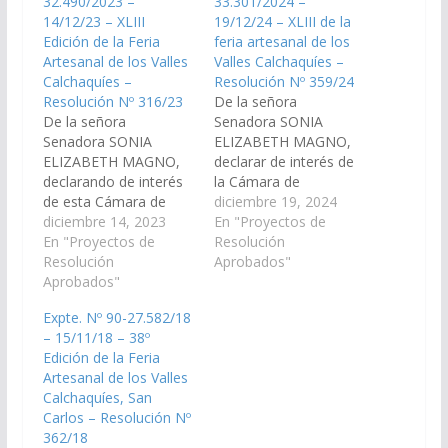
32.490/2023 –
33.301/2024 –
14/12/23 – XLIII
19/12/24 – XLIII de la
Edición de la Feria
feria artesanal de los
Artesanal de los Valles
Valles Calchaquíes –
Calchaquíes –
Resolución Nº 359/24
Resolución Nº 316/23
De la señora
De la señora
Senadora SONIA
Senadora SONIA
ELIZABETH MAGNO,
ELIZABETH MAGNO,
declarar de interés de
declarando de interés
la Cámara de
de esta Cámara de
Senadores la edición
diciembre 19, 2024
Senadores la XLIII
diciembre 14, 2023
XLIII de la feria
En "Proyectos de
Edición de la Feria
En "Proyectos de
artesanal de los Valles
Resolución
Artesanal de los Valles
Resolución
Calchaquíes, a
Aprobados"
Calchaquíes, a
Aprobados"
realizarse del 14 al 19
realizarse en fecha de
de enero de 2025, en
Expte. Nº 90-27.582/18
17 al 21 de enero de
el municipio de San
– 15/11/18 – 38º
2024, en el municipio
Carlos. (Expte. No 90-
Edición de la Feria
de San Carlos, donde
33.301/2024, a la
Artesanal de los Valles
se reúnen artesanos y
Comisión de
Calchaquíes, San
productores del…
Educación, Cultura,…
Carlos – Resolución Nº
362/18