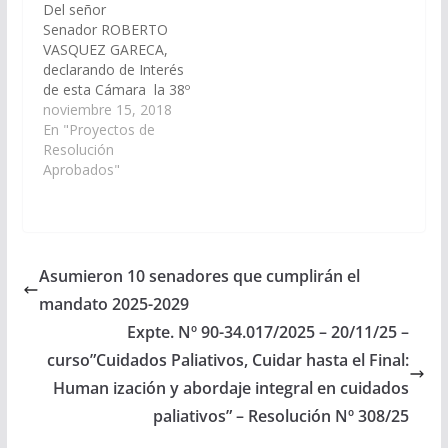
Del señor
Senador ROBERTO
VASQUEZ GARECA,
declarando de Interés
de esta Cámara la 38º
Edición de la Feria
noviembre 15, 2018
Artesanal de los Valles
En "Proyectos de
Calchaquíes, a
Resolución
realizarse del 8 al 13
Aprobados"
de enero del 2.019 en
la localidad de San
Carlos. (Expte. Nº 90-
27.582/18, a la
Comisión de Educación
Asumieron 10 senadores que cumplirán el
y Cultura). Resolución
mandato 2025-2029
Nº 362/18…
Expte. Nº 90-34.017/2025 – 20/11/25 –
curso”Cuidados Paliativos, Cuidar hasta el Final:
Human ización y abordaje integral en cuidados
paliativos” – Resolución Nº 308/25