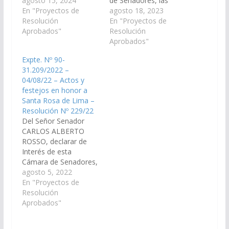
Cámara las
agosto 15, 2024
de Senadores, las
actividades, actos y
En "Proyectos de
actividades, actos y
agosto 18, 2023
festejos en honor a
Resolución
festejos en honor a
En "Proyectos de
Santa Rosa de Lima en
Aprobados"
Santa Rosa de Lima en
Resolución
el marco de las
el marco de las Fiestas
Aprobados"
“Fiestas patronales de
patronales de la
Expte. Nº 90-
la Ciudad de Gral.
Ciudad de Gral.
31.209/2022 –
Güemes”, que se
Güemes, que se
04/08/22 – Actos y
realizaran el día 30 de
realizaran el día 30 de
festejos en honor a
Agosto del corriente
Agosto del corriente
Santa Rosa de Lima –
año (Expte. Nº 90-
año. (Expte.…
Resolución Nº 229/22
32.874/2024, a…
Del Señor Senador
CARLOS ALBERTO
ROSSO, declarar de
Interés de esta
Cámara de Senadores,
las actividades, actos y
agosto 5, 2022
festejos en honor a
En "Proyectos de
Santa Rosa de Lima, a
Resolución
celebrarse el día 30 de
Aprobados"
Agosto del corriente
año, en la ciudad de