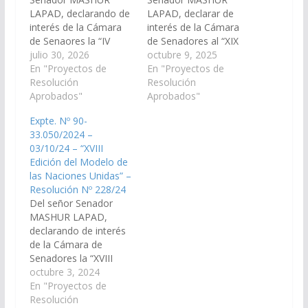
LAPAD, declarando de
LAPAD, declarar de
interés de la Cámara
interés de la Cámara
de Senaores la “IV
de Senadores al “XIX
Edición del Modelo
julio 30, 2026
Edición del Modelo de
octubre 9, 2025
Congreso de la
En "Proyectos de
las Naciones Unidas”,
En "Proyectos de
Nación”, organizado
Resolución
organizado por la
Resolución
por la Organización
Aprobados"
Organización Argentina
Aprobados"
Argentina de Jóvenes
de Jóvenes para las
Expte. Nº 90-
para las Naciones
Naciones Unidas
33.050/2024 –
Unidas (OAJNU), a
(OAJNU), a realizarse
03/10/24 – “XVIII
realizarse los días 6 y 7
los días 8, 9, y 10 de
Edición del Modelo de
de Agosto de 2026 en
octubre de 2025 en la
las Naciones Unidas” –
el Colegio de
sede de la…
Resolución Nº 228/24
Abogados de…
Del señor Senador
MASHUR LAPAD,
declarando de interés
de la Cámara de
Senadores la “XVIII
Edición del Modelo de
octubre 3, 2024
las Naciones Unidas”,
En "Proyectos de
organizado por la
Resolución