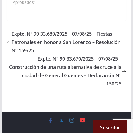
Organización Argentina
Aprobados"
de Jóvenes para las
Naciones Unidas
(OAJNU), a realizarse
los 7,8, y 9 de octubre
en la sede de la
Expte. Nº 90-33.680/2025 – 07/08/25 – Fiestas
Fundación COPAIPA
Patronales en honor a San Lorenzo – Resolución
en…
N° 159/25
Expte. N° 90-33.670/2025 – 07/08/25 –
Construcción de una ruta alternativa de cruce a la
ciudad de General Güemes – Declaración N°
158/25
Copyright © 2026
Cámara de Senadores
. All rights reserved.
Suscribir