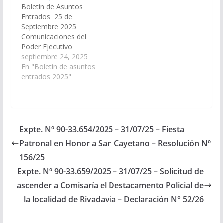
Ejecutivo Provincial a
Boletín de Asuntos
acceder a un
Entrados 25 de
financiamiento con el
Septiembre 2025
Fondo Financiera para
Comunicaciones del
el Desarrollo de la
Poder Ejecutivo
Cuenca del Plata
Solicitud de Acuerdo
septiembre 24, 2025
(FONPLATA), y por…
para la designación del
En "Boletín de asuntos
Dr. Ricardo Carmelo
entrados 2025"
López Arias, D.N.I. N°
25.069.211, como Juez
de Primera Instancia
en lo Civil y Comercial
de Procesos Ejecutivos
Expte. Nº 90-33.654/2025 – 31/07/25 – Fiesta
de Segunda
Patronal en Honor a San Cayetano – Resolución Nº
Nominación del
Distrito Judicial del
156/25
Centro. (Expte. Nº…
Expte. Nº 90-33.659/2025 – 31/07/25 – Solicitud de
ascender a Comisaría el Destacamento Policial de
la localidad de Rivadavia – Declaración N° 52/26