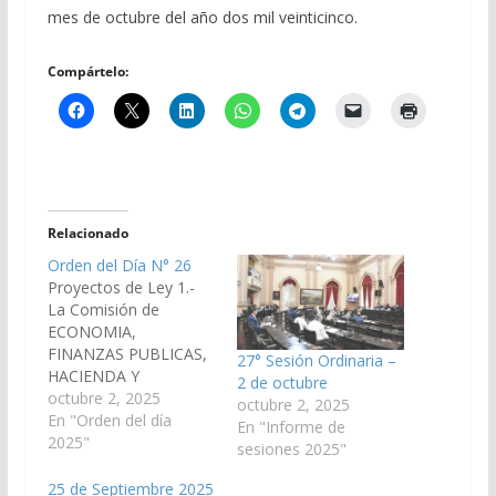
mes de octubre del año dos mil veinticinco.
Compártelo:
Relacionado
Orden del Día N° 26
Proyectos de Ley 1.-
La Comisión de
ECONOMIA,
FINANZAS PUBLICAS,
27° Sesión Ordinaria –
HACIENDA Y
2 de octubre
PRESUPUESTO, ha
octubre 2, 2025
octubre 2, 2025
considerado el
En "Orden del día
En "Informe de
Proyecto de Ley en
2025"
sesiones 2025"
Revisión, por el cual se
autoriza al Poder
25 de Septiembre 2025