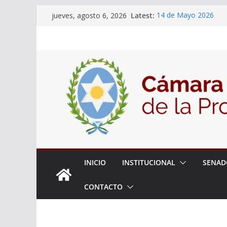
Skip
Latest:
14 de Mayo 2026
jueves, agosto 6, 2026
to
El Senado llevó adela
la ciudadanía sobre l
content
06 de Agosto 2026
El Senado analizó la 
articular una mesa de 
Adjudicacion Simple 
INICIO
INSTITUCIONAL
SENAD
CONTACTO