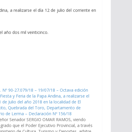
na, a realizarse el día 12 de julio del corriente en
l año dos mil veinticinco.
. Nº 90-27.079/18 – 19/07/18 – Octava edición
 Fiesta y Feria de la Papa Andina, a realizarse el
1 de Julio del año 2018 en la localidad de El
cito, Quebrada del Toro, Departamento de
io de Lerma – Declaración Nº 156/18
señor Senador SERGIO OMAR RAMOS, viendo
grado que el Poder Ejecutivo Provincial, a través
inisterio de Cultura, Turismo y Deportes, arbitre