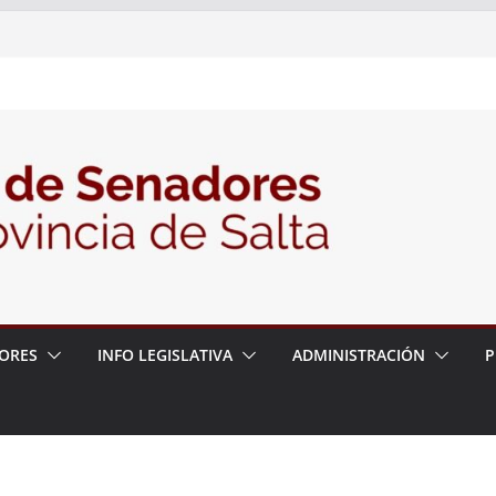
nte la Audiencia Pública para escuchar a
as postulaciones a la Auditoría General
política de seguridad provincial y propuso
trabajo con la Justicia
N° 27/26
ORES
INFO LEGISLATIVA
ADMINISTRACIÓN
P