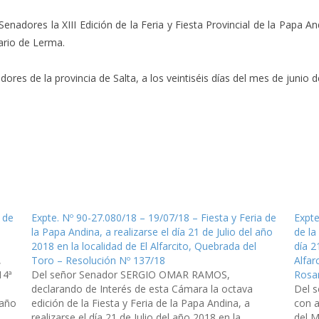
enadores la XIII Edición de la Feria y Fiesta Provincial de la Papa Andi
ario de Lerma.
es de la provincia de Salta, a los veintiséis días del mes de junio de
 de
Expte. Nº 90-27.080/18 – 19/07/18 – Fiesta y Feria de
Expte
la Papa Andina, a realizarse el día 21 de Julio del año
de la
2018 en la localidad de El Alfarcito, Quebrada del
día 2
,
Toro – Resolución Nº 137/18
Alfar
14ª
Del señor Senador SERGIO OMAR RAMOS,
Rosar
declarando de Interés de esta Cámara la octava
Del 
 año
edición de la Fiesta y Feria de la Papa Andina, a
con a
realizarse el día 21 de Julio del año 2018 en la
del M