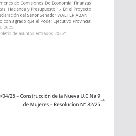
ámenes de Comisiones De Economía, Finanzas
cas, Hacienda y Presupuesto 1.- En el Proyecto
eclaración del Señor Senador WALTER ABAN,
o con agrado que el Poder Ejecutivo Provincial,
vés del Ministerio de Producción y Desarrollo
 9, 2025
ntable, disponga las medidas y…
oletín de asuntos entrados 2025"
0/04/25 – Construcción de la Nueva U.C.Na 9
de Mujeres – Resolucíon N° 82/25