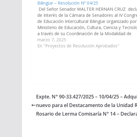
Bilingüe – Resolución Nº 04/25
Del Señor Senador WALTER HERNAN CRUZ decla
de Interés de la Cámara de Senadores al IV Congr
de Educación Intercultural Bilingüe organizado por
Ministerio de Educación, Cultura, Ciencia y Tecnol
a través de su Coordinación de la Modalidad de
Educación Intercultural Bilingüe y que tiene como
marzo 7, 2025
objetivo general, propiciar…
En "Proyectos de Resolución Aprobados"
Expte. N° 90-33.427/2025 – 10/04/25 – Adqui
nuevo para el Destacamento de la Unidad R
Rosario de Lerma Comisaría N° 14 – Declar