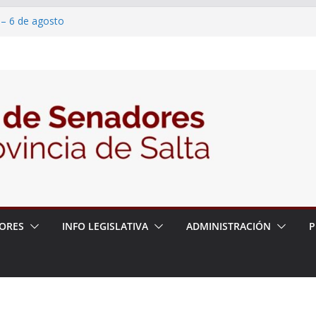
 – 6 de agosto
 un proyecto de ley para proteger a los
acoso y la violencia en las redes
2026 – 06/08/26 – Fiesta patronal San
2026 – 06/08/26 – Créase el Ente Salteño
rol Vegetal
ORES
INFO LEGISLATIVA
ADMINISTRACIÓN
P