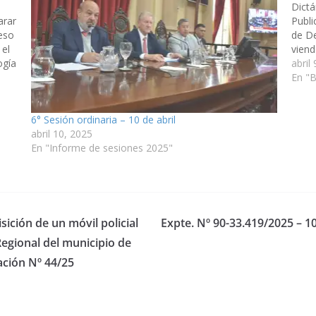
Dict
rar
Publi
eso
de D
 el
viend
ogía
a tra
abril
Suste
En "B
6° Sesión ordinaria – 10 de abril
abril 10, 2025
En "Informe de sesiones 2025"
sición de un móvil policial
Expte. Nº 90-33.419/2025 – 1
egional del municipio de
ación Nº 44/25