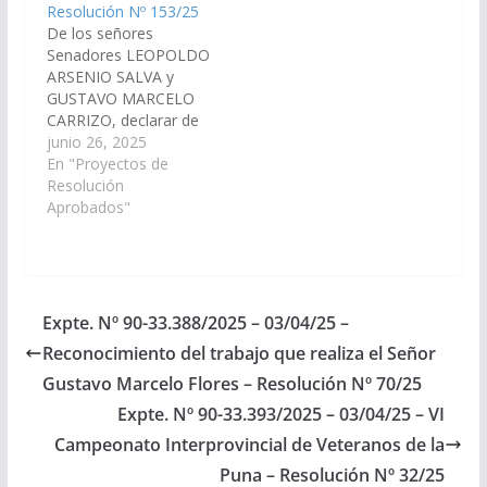
Resolución Nº 153/25
De los señores
Senadores LEOPOLDO
ARSENIO SALVA y
GUSTAVO MARCELO
CARRIZO, declarar de
interés de la Cámara
junio 26, 2025
de Senadores el primer
En "Proyectos de
proyecto de
Resolución
producción de plata en
Aprobados"
la provincia de Salta
ubicado en la zona del
Salar de Diablillos,
departamento Los
Andes. (Expte. Nº 90-
Expte. Nº 90-33.388/2025 – 03/04/25 –
33.600/2025, a la
Reconocimiento del trabajo que realiza el Señor
Comisión de Minería,
Recursos…
Gustavo Marcelo Flores – Resolución Nº 70/25
Expte. Nº 90-33.393/2025 – 03/04/25 – VI
Campeonato Interprovincial de Veteranos de la
Puna – Resolución Nº 32/25