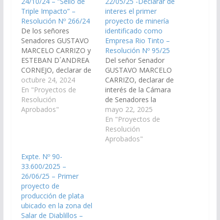
24/10/24 – “Sello de
22/05/25 -Declarar de
Triple Impacto” –
interes el primer
Resolución Nº 266/24
proyecto de minería
De los señores
identificado como
Senadores GUSTAVO
Empresa Rio Tinto –
MARCELO CARRIZO y
Resolución Nº 95/25
ESTEBAN D´ANDREA
Del señor Senador
CORNEJO, declarar de
GUSTAVO MARCELO
interés de la Cámara
octubre 24, 2024
CARRIZO, declarar de
de Senadores el
En "Proyectos de
interés de la Cámara
Programa “Sello de
Resolución
de Senadores la
Triple Impacto”,
Aprobados"
aprobación por parte
mayo 22, 2025
presentado por la
del Comité Evaluador
En "Proyectos de
Sociedad Rural
del Régimen de
Resolución
Argentina, destinado a
Incentivos para
Aprobados"
la producción
Grandes Inversiones
Expte. Nº 90-
agropecuaria y forestal
(RIGI), para el
33.600/2025 –
de la República
proyecto Litio Rincon,
26/06/25 – Primer
Argentina,
de la Empresa Rio
proyecto de
promoviendo el
Tinto a desarrollarse
producción de plata
crecimiento sostenible
en la Provincia de
ubicado en la zona del
y la creación de
Salta. (Expte. Nº 90-
Salar de Diablillos –
empleo.…
33.484/2025 a…