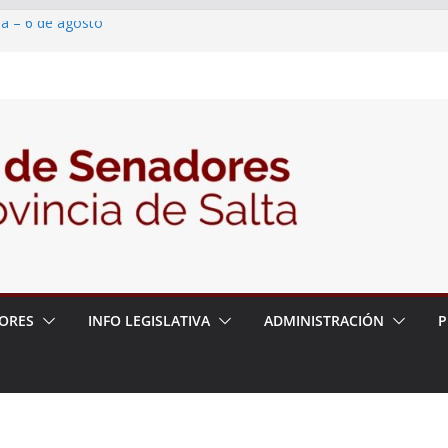
ia – 6 de agosto
en un proyecto de ley para proteger a los
eracoso y la violencia en las redes
7/2026 – 06/08/26 – Fiesta patronal San
6/2026 – 06/08/26 – Créase el Ente Salteño
ntrol Vegetal
ORES
INFO LEGISLATIVA
ADMINISTRACIÓN
P