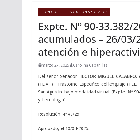
PROYECTOS DE RESOLUCIÓN APROBADOS
Expte. Nº 90-33.382/2
acumulados – 26/03/25
atención e hiperactiv
marzo 27, 2025
Carolina Cabanillas
Del señor Senador
HECTOR MIGUEL CALABRO,
d
(TDAH) “Trastorno Especifico del lenguaje (TEL/
San Agustín. bajo modalidad virtual.
(Expte. Nº 9
y Tecnología).
Resolución Nº 47/25
Aprobado, el 10/04/2025.