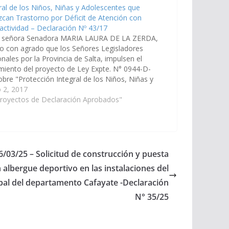
ral de los Niños, Niñas y Adolescentes que
can Trastorno por Déficit de Atención con
actividad – Declaración Nº 43/17
a señora Senadora MARIA LAURA DE LA ZERDA,
o con agrado que los Señores Legisladores
nales por la Provincia de Salta, impulsen el
miento del proyecto de Ley Expte. N° 0944-D-
obre "Protección Integral de los Niños, Niñas y
scentes que padezcan Trastorno por Déficit de
 2, 2017
ión con Hiperactividad (TDAH)…
Proyectos de Declaración Aprobados"
6/03/25 – Solicitud de construcción y puesta
albergue deportivo en las instalaciones del
pal del departamento Cafayate -Declaración
N° 35/25