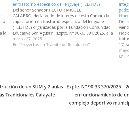
en trastorno específico del lenguaje (TEL/TDL)
Integ
Del señor Senador HECTOR MIGUEL
padez
el
CALABRO, declarando de interés de esta Cámara la
Hiper
sta
capacitación en trastorno específico del lenguaje
De l
(TEL/TDL) organizadas por la Fundación Comunidad
viend
a la
Educativa San Agustín. (Expte. Nº 90-33.381/2025, a la
Nacio
Comisión de Educación, Cultura, Ciencia y
marzo 27, 2025
trata
Tecnología).
En "Proyectos en Trámite de Resolución"
17, s
Adole
mayo
Atenc
En "
strucción de un SUM y 2 aulas
Expte. N° 90-33.370/2025 – 2
as Tradicionales Cafayate –
en funcionamiento de un 
complejo deportivo munici