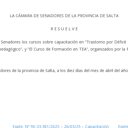
LA CÁMARA DE SENADORES DE LA PROVINCIA DE SALTA
R E S U E L V E
e Senadores los cursos sobre capacitación en “Trastorno por Déficit
 pedagógico”, y “El Curso de Formación en TEA”, organizados por l
es de la provincia de Salta, a los diez días del mes de abril del año 
Expte. Nº 90-33.381/2025 – 26/03/25 – Capacitación
Expte