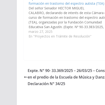
formación en trastorno del espectro autista (TEA)
Del señor Senador HECTOR MIGUEL
CALABRO, declarando de interés de esta Cámara 
curso de formación en trastorno del espectro auti
(TEA), organizadas por la Fundación Comunidad
Educativa San Agustín. (Expte. Nº 90-33.383/2025, 
Comisión de Educación, Cultura, Ciencia y
marzo 27, 2025
Tecnología).
En "Proyectos en Trámite de Resolución"
Expte. N° 90- 33.369/2025 – 26/03/25 – Con
en el predio de la Escuela de Música y Danz
Declaración N° 34/25