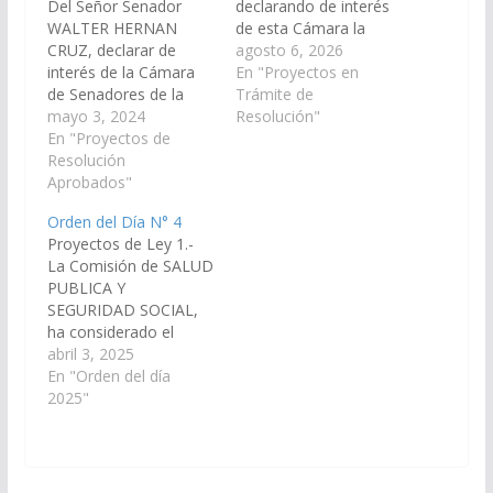
Del Señor Senador
declarando de interés
WALTER HERNAN
de esta Cámara la
CRUZ, declarar de
jornada institucional
agosto 6, 2026
interés de la Cámara
“Historia y memoria
En "Proyectos en
de Senadores de la
reivindicativa del
Trámite de
provincia de Salta, los
mayo 3, 2024
territorio del pueblo
Resolución"
"Lineamientos
En "Proyectos de
Kolla en el municipio
curriculares
Resolución
de Campo Quijano”,
Yachayninchej del
Aprobados"
organizada por la
Pueblo Kolla en el
Coordinación de
Orden del Día N° 4
Nivel de Educación
Educación Intercultural
Proyectos de Ley 1.-
Inicial", aprobado
Bilingüe, en el marco
La Comisión de SALUD
mediante Resolución
de la implementación
PUBLICA Y
N° 13/24 de la
de los lineamientos
SEGURIDAD SOCIAL,
Secretaría de
curriculares
ha considerado el
Planeamiento
Yachayninchej del…
proyecto de Ley de la
abril 3, 2025
Educativo y Desarrollo
señora Senadora
En "Orden del día
Profesional Docente
ALEJANDRA B.
2025"
del Ministerio de…
NAVARRO, por el cual
propone establecer
con carácter esencial
en el ámbito de la