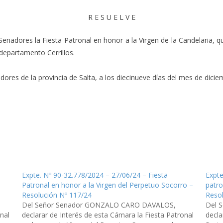
R E S U E L V E
Senadores la Fiesta Patronal en honor a la Virgen de la Candelaria, q
 departamento Cerrillos.
res de la provincia de Salta, a los diecinueve días del mes de diciem
Expte. Nº 90-32.778/2024 – 27/06/24 – Fiesta
Expte
Patronal en honor a la Virgen del Perpetuo Socorro –
patro
Resolución Nº 117/24
Reso
Del Señor Senador GONZALO CARO DAVALOS,
Del 
nal
declarar de Interés de esta Cámara la Fiesta Patronal
decla