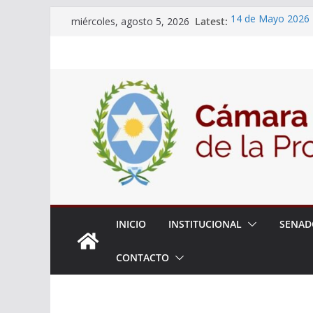
Skip
Latest:
14 de Mayo 2026
miércoles, agosto 5, 2026
to
El Senado llevó ad
la ciudadanía sobr
content
06 de Agosto 202
El Senado analizó 
articular una mesa
Adjudicacion Simp
INICIO
INSTITUCIONAL
SENAD
CONTACTO