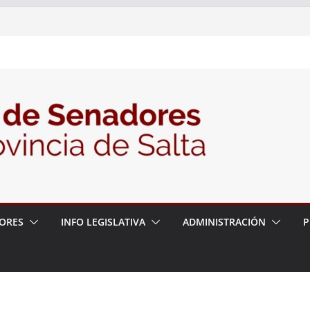
elante la Audiencia Pública para escuchar a
e las postulaciones a la Auditoría General
6
la política de seguridad provincial y propuso
 de trabajo con la Justicia
le N° 27/26
ORES
INFO LEGISLATIVA
ADMINISTRACIÓN
P