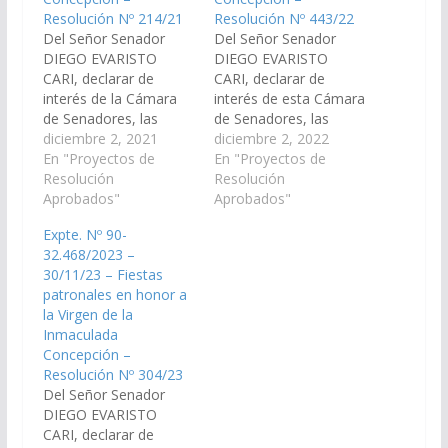
Resolución Nº 214/21
Resolución Nº 443/22
Del Señor Senador
Del Señor Senador
DIEGO EVARISTO
DIEGO EVARISTO
CARI, declarar de
CARI, declarar de
interés de la Cámara
interés de esta Cámara
de Senadores, las
de Senadores, las
FIESTAS PATRONALES
diciembre 2, 2021
fiestas Patronales en
diciembre 2, 2022
en Honor a la Virgen
En "Proyectos de
honor a la Virgen de la
En "Proyectos de
de La Inmaculada
Resolución
Inmaculada
Resolución
Concepción, a
Aprobados"
Concepción, el día 8 de
Aprobados"
celebrarse el día 8 de
diciembre en la
Expte. Nº 90-
Diciembre del corriente
localidad de
32.468/2023 –
año, bajo el lema
Guachipas,
30/11/23 – Fiestas
¨María Inmaculada
Departamento del
patronales en honor a
haznos digno de amor
mismo nombre. (Expte.
la Virgen de la
y ayúdanos a renovar
Nº 90-31.696/2022).
Inmaculada
nuestra…
Resolución Nº 436/22
Concepción –
Aprobado el
Resolución Nº 304/23
01/12/2022.
Del Señor Senador
DIEGO EVARISTO
CARI, declarar de