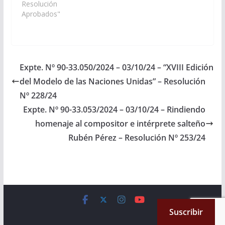
Departamento de
Resolución
Rivadavia, a celebrarse
Aprobados"
el día 07 de Octubre de
2.015 en honor a su
Patrona La Virgen de
las Victorias. (Expte. Nº
90-24.473/15 – A la
Expte. Nº 90-33.050/2024 – 03/10/24 – “XVIII Edición
Comisión de…
del Modelo de las Naciones Unidas” – Resolución
Nº 228/24
Expte. Nº 90-33.053/2024 – 03/10/24 – Rindiendo
homenaje al compositor e intérprete salteño
Rubén Pérez – Resolución Nº 253/24
Copyright © 2026
Cámara de Senadores
. All rights reserved.
Suscribir
Theme:
ColorMag
by ThemeGrill. Powered by
WordPress
.