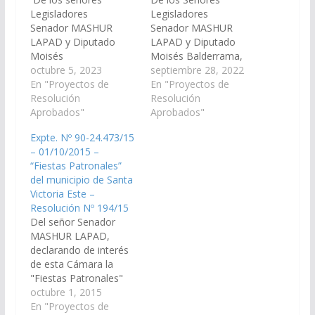
Legisladores
Legisladores
Senador MASHUR
Senador MASHUR
LAPAD y Diputado
LAPAD y Diputado
Moisés
Moisés Balderrama,
Balderrama, declarand
octubre 5, 2023
declarando de interés
septiembre 28, 2022
o de interés de esta
En "Proyectos de
de esta Cámara de
En "Proyectos de
Cámara de Senadores
Resolución
Senadores las “Fiestas
Resolución
las “Fiestas Patronales
Aprobados"
Patronales en honor a
Aprobados"
en honor a la Virgen de
la Virgen de las
Expte. Nº 90-24.473/15
las Victorias”, a
Victorias”, a celebrase
– 01/10/2015 –
celebrase el día 07 de
el día 07 de Octubre de
“Fiestas Patronales”
octubre de 2.023 en la
2.022 en la localidad de
del municipio de Santa
localidad de Victoria
Victoria del Municipio
Victoria Este –
del Municipio de Santa
de Santa Victoria Este,
Resolución Nº 194/15
Victoria Este,
Departamento de…
Del señor Senador
Departamento de
MASHUR LAPAD,
Rivadavia…
declarando de interés
de esta Cámara la
"Fiestas Patronales"
del municipio de Santa
octubre 1, 2015
Victoria Este,
En "Proyectos de