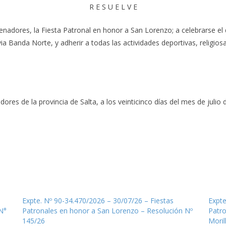
R E S U E L V E
Senadores, la Fiesta Patronal en honor a San Lorenzo; a celebrarse el
a Banda Norte, y adherir a todas las actividades deportivas, religiosas
es de la provincia de Salta, a los veinticinco días del mes de julio d
Expte. Nº 90-34.470/2026 – 30/07/26 – Fiestas
Expte
N°
Patronales en honor a San Lorenzo – Resolución Nº
Patro
145/26
Moril