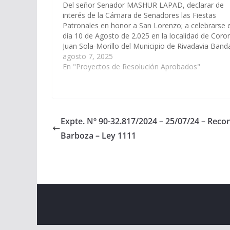
Del señor Senador MASHUR LAPAD, declarar de
interés de la Cámara de Senadores las Fiestas
Patronales en honor a San Lorenzo; a celebrarse e
día 10 de Agosto de 2.025 en la localidad de Coro
Juan Sola-Morillo del Municipio de Rivadavia Band
Norte, y adherir a todas las actividades sociales,
agosto 7, 2025
religiosas,…
En "Proyectos de Resolución Aprobados"
Expte. Nº 90-32.817/2024 – 25/07/24 – Reco
Barboza – Ley 1111
Copyright © 2026
Cámara de Senadores
. All rights r
Theme:
ColorMag
by ThemeGrill. Powered by
WordPr