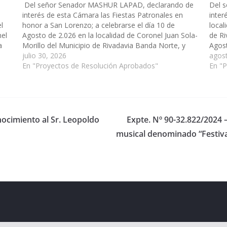
Del señor Senador MASHUR LAPAD, declarando de
Del 
interés de esta Cámara las Fiestas Patronales en
inter
l
honor a San Lorenzo; a celebrarse el día 10 de
local
nel
Agosto de 2.026 en la localidad de Coronel Juan Sola-
de Ri
a
Morillo del Municipio de Rivadavia Banda Norte, y
Agost
adherir a todas las actividades sociales, religiosas,
julio 30, 2026
90-26
agos
cívicas y culturales…
En "Proyectos de Resolución Aprobados"
En "
nocimiento al Sr. Leopoldo
Expte. Nº 90-32.822/2024 –
musical denominado “Festiva
eserved.
ess
.