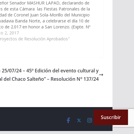
señor Senador MASHUR LAPAD, declarando de
és de esta Cámara las Fiestas Patronales de la
idad de Coronel Juan Sola-Morillo del Municipio
vadavia Banda Norte, a celebrarse el día 10 de
o de 2.017 en honor a San Lorenzo. (Expte. Nº
.190/17 – A la Comisión de Educación…
to 2, 2017
Proyectos de Resolución Aprobados"
 25/07/24 – 45º Edición del evento cultural y
l del Chaco Salteño” – Resolución Nº 137/24
Suscribir