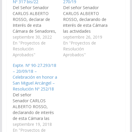
Nº 317 bis/22
270/19
Del Señor Senador
Del señor Senador
CARLOS ALBERTO
CARLOS ALBERTO
ROSSO, declarar de
ROSSO, declarando de
Interés de esta
interés de esta Cámara
Cámara de Senadores,
las actividades
las actividades, actos y
septiembre 30, 2022
culturales y religiosas
septiembre 26, 2019
festejos en honor a
En "Proyectos de
en Honor a San Miguel
En "Proyectos de
San Miguel Arcángel,
Resolución
Arcángel, que se
Resolución
en el marco de las
Aprobados"
llevará a cabo el día 29
Aprobados"
fiestas patronales que
de septiembre en el
Expte. Nº 90-27.293/18
se celebran el día 29
municipio de El
– 20/09/18 –
de Septiembre de
Bordo. (Expte. Nº 90-
Celebración en honor a
2022, en la localidad
28.159/19, a la
San Miguel Arcángel –
de El Bordo,
Comisión de Educación
Resolución Nº 252/18
Departamento Gral.…
y Cultura). Resolución
Del señor
Nº…
Senador CARLOS
ALBERTO ROSSO,
declarando de interés
de esta Cámara las
actividades religiosas y
septiembre 19, 2018
culturales que se
En "Proyectos de