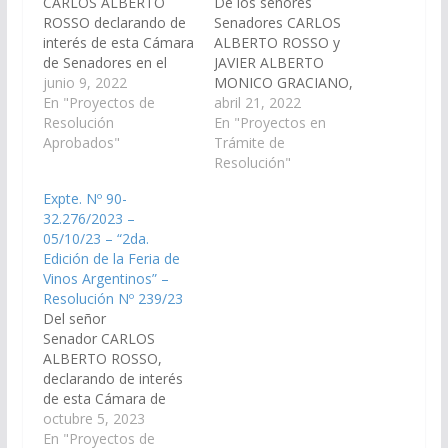
CARLOS ALBERTO
De los señores
ROSSO declarando de
Senadores CARLOS
interés de esta Cámara
ALBERTO ROSSO y
de Senadores en el
JAVIER ALBERTO
marco de las
junio 9, 2022
MONICO GRACIANO,
actividades previstas
En "Proyectos de
declarando de interés
abril 21, 2022
en la 4° Reunión 2022,
Resolución
de esta Cámara el 22°
En "Proyectos en
a llevarse a cabo el día
Aprobados"
Encuentro de Grupo
Trámite de
29 de junio del
Crea de Escuela y la
Resolución"
corriente año desde el
2da Reunión período
Expte. Nº 90-
Ministerio de
2022, a llevarse a cabo
32.276/2023 –
Educación, Cultura,
el día 28 de abril en la
05/10/23 – “2da.
Ciencia y Tecnología,
localidad de Rosario de
Edición de la Feria de
Dirección General
la Frontera. (Expte.
Vinos Argentinos” –
Educación…
Nº…
Resolución Nº 239/23
Del señor
Senador CARLOS
ALBERTO ROSSO,
declarando de interés
de esta Cámara de
Senadores las
octubre 5, 2023
actividades, en el
En "Proyectos de