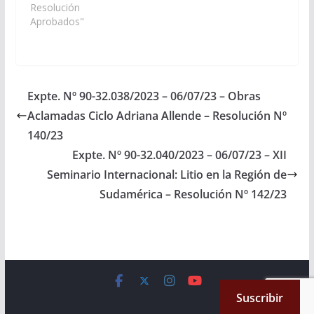
marco de la “2da.
Resolución
Edición de la Feria de
Aprobados"
Vinos Argentinos” con
la presencia de más de
60 bodegas de todo el
país, se realizará
durante los días 12 y
Expte. Nº 90-32.038/2023 – 06/07/23 – Obras
13 de octubre…
Aclamadas Ciclo Adriana Allende – Resolución Nº
140/23
Expte. Nº 90-32.040/2023 – 06/07/23 – XII
Seminario Internacional: Litio en la Región de
Sudamérica – Resolución Nº 142/23
Copyright © 2026
Cámara de Senadores
. All rights reserved.
Suscribir