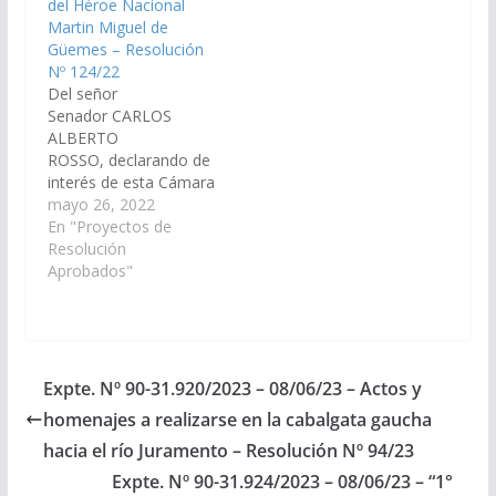
del Héroe Nacional
el día 7 de…
Martin Miguel de
Güemes – Resolución
Nº 124/22
Del señor
Senador CARLOS
ALBERTO
ROSSO, declarando de
interés de esta Cámara
los actos
mayo 26, 2022
conmemorativos por
En "Proyectos de
el Aniversario del Paso
Resolución
a la Inmortalidad del
Aprobados"
Héroe Nacional Martín
Miguel de Güemes, a
llevarse a cabo el 17
de junio del corriente
año en la plaza central
Expte. Nº 90-31.920/2023 – 08/06/23 – Actos y
del municipio General
homenajes a realizarse en la cabalgata gaucha
Güemes,
departamento
hacia el río Juramento – Resolución Nº 94/23
homónimo. (Expte.…
Expte. Nº 90-31.924/2023 – 08/06/23 – “1°