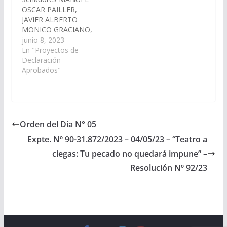
Cámara de Senadores
OSCAR PAILLER,
el…
JAVIER ALBERTO
MONICO GRACIANO,
HECTOR MIGUEL
junio 8, 2023
CALABRO y JUAN
En "Proyectos de
CRUZ CURÁ,
Declaración
declarando de interés
Aprobados"
de esta Cámara de
Senadores, el “1°
Seminario
Sudamericano de
Seguridad
Orden del Día N° 05
Penitenciario”,
Expte. Nº 90-31.872/2023 – 04/05/23 – “Teatro a
organizado por
personal numerario del
ciegas: Tu pecado no quedará impune” –
Servicio Penitenciario
Resolución Nº 92/23
de la Provincia de
Salta, a llevarse a cabo
del 06…