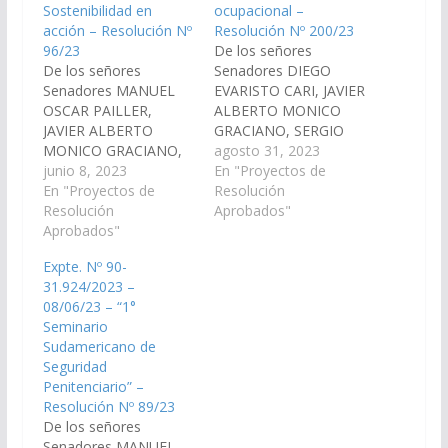
Sostenibilidad en
ocupacional –
acción – Resolución Nº
Resolución Nº 200/23
96/23
De los señores
De los señores
Senadores DIEGO
Senadores MANUEL
EVARISTO CARI, JAVIER
OSCAR PAILLER,
ALBERTO MONICO
JAVIER ALBERTO
GRACIANO, SERGIO
MONICO GRACIANO,
OMAR RAMOS,
agosto 31, 2023
SERGIO RODRIGO
junio 8, 2023
MANUEL OSCAR
En "Proyectos de
SALDAÑO y DANI
En "Proyectos de
PAILLER, LEOPOLDO
Resolución
RAUL NOLASCO,
Resolución
ARSENIO SALVA,
Aprobados"
declarando de interés
Aprobados"
ALFREDO FRANCISCO
de la Cámara de
SANGUINO, CARLOS
Expte. Nº 90-
Senadores, el “1°
FERNANDO SANZ,
31.924/2023 –
Congreso de Turismo
HECTOR MIGUEL
08/06/23 – “1°
de bajo impacto,
CALABRO, DANI RAUL
Seminario
Sostenibilidad en
NOLASCO, CARLOS
Sudamericano de
acción (CoNTuBai) a
NICOLAS AMPUERO y
Seguridad
llevarse a cabo desde
la Señora Senadora
Penitenciario” –
el 2 al 4 de agosto del
SONIA ELIZABETH
Resolución Nº 89/23
corriente…
MAGNO, declarando
De los señores
de interés de esta
Senadores MANUEL