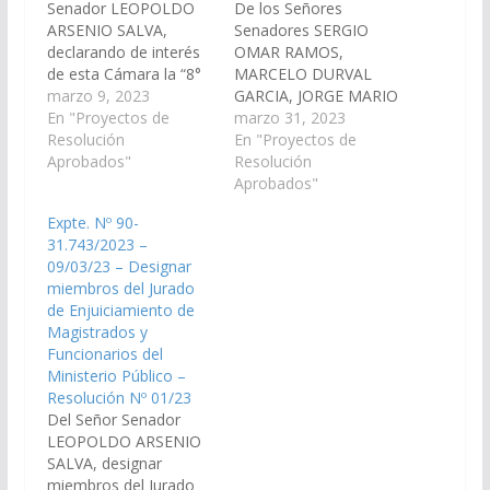
Senador LEOPOLDO
De los Señores
ARSENIO SALVA,
Senadores SERGIO
declarando de interés
OMAR RAMOS,
de esta Cámara la “8°
MARCELO DURVAL
Feria Ganadera”, a
marzo 9, 2023
GARCIA, JORGE MARIO
realizarse entre los
En "Proyectos de
EMILIANO DURAND,
marzo 31, 2023
días 23 a 25 de marzo
Resolución
DANI RAUL NOLASCO,
En "Proyectos de
en la localidad de
Aprobados"
LEOPOLDO ARSENIO
Resolución
Pastos Grandes,
SALVA, MANUEL
Aprobados"
departamento Los
OSCAR PAILLER,
Expte. Nº 90-
Andes, organizada por
JORGE PABLO SOTO,
31.743/2023 –
la comunidad Kolla
MASHUR LAPAD,
09/03/23 – Designar
Andina, en una nueva
WALTER HERNAN
miembros del Jurado
Edición de un evento
CRUZ, rendir
de Enjuiciamiento de
que convoca a…
homenaje en el marco
Magistrados y
de los 70 años de
Funcionarios del
trayectoria al "Boliche
Ministerio Público –
Balderrama", como
Resolución Nº 01/23
centro de la cultura…
Del Señor Senador
LEOPOLDO ARSENIO
SALVA, designar
miembros del Jurado