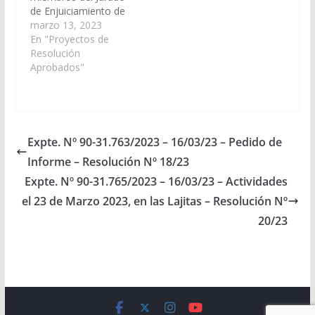
de Enjuiciamiento de
Magistrados y
marzo 13, 2023
Funcionarios del
En "Proyectos de
Ministerio Público, por
Resolución
el término de dos (2)
Aprobados"
años, conforme a lo
establecido por el
artículo 160 de la
Constitución Provincial
y artículo 2º inc. 3) y 4)
Expte. Nº 90-31.763/2023 – 16/03/23 – Pedido de
de la Ley 7.138, a…
Informe – Resolución Nº 18/23
Expte. Nº 90-31.765/2023 – 16/03/23 – Actividades
el 23 de Marzo 2023, en las Lajitas – Resolución Nº
20/23