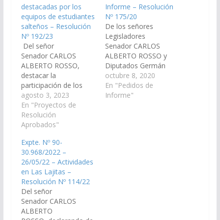
destacadas por los
Informe – Resolución
equipos de estudiantes
Nº 175/20
salteños – Resolución
De los señores
Nº 192/23
Legisladores
Del señor
Senador CARLOS
Senador CARLOS
ALBERTO ROSSO y
ALBERTO ROSSO,
Diputados Germán
destacar la
Ralle y Daniel
octubre 8, 2020
participación de los
Segura, de
En "Pedidos de
equipos de estudiantes
agosto 3, 2023
conformidad a lo
Informe"
salteños identificados
En "Proyectos de
establecido en los
como Grupo: Factus
Resolución
Artículos 116 de la
de la Escuela de
Aprobados"
Constitución Provincial
Educación Técnica N°
y 149 del Reglamento
Expte. Nº 90-
3138 Alberto Einstein,
de este Cuerpo,
30.968/2022 –
Hawkmoon de la
solicitar al Ministerio
26/05/22 – Actividades
Escuela Educación
de Educación, Cultura,
en Las Lajitas –
Técnica N° 3100
Ciencia y Tecnología
Resolución Nº 114/22
República de la India,
informen, en un plazo
Del señor
IITA Salta del Instituto
de cinco (5) días…
Senador CARLOS
de Innovación y
ALBERTO
Tecnología aplicada