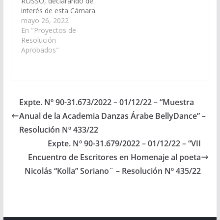
ROSSO, declarando de
todos…
interés de esta Cámara
las actividades
mayo 26, 2022
organizadas por el
En "Proyectos de
Ministerio de
Resolución
Educación, Cultura,
Aprobados"
Ciencia y Tecnología,
Dirección General de
Educación Técnica y
Formación
Profesional, Escuela de
Expte. Nº 90-31.673/2022 – 01/12/22 – “Muestra
Educación Técnica N°
Anual de la Academia Danzas Árabe BellyDance” –
3167 y Grupo CREA de
Escuela, a llevarse a
Resolución Nº 433/22
cabo el día 26 de
Expte. Nº 90-31.679/2022 – 01/12/22 – “VII
mayo,…
Encuentro de Escritores en Homenaje al poeta
Nicolás “Kolla” Soriano¨ – Resolución Nº 435/22