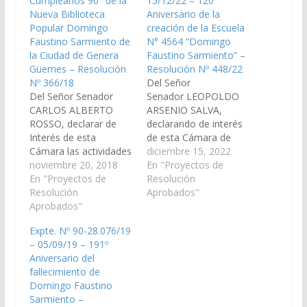
Cumpleaños 90° de la
15/12/22 – 120
Nueva Biblioteca
Aniversario de la
Popular Domingo
creación de la Escuela
Faustino Sarmiento de
N° 4564 “Domingo
la Ciudad de Genera
Faustino Sarmiento” –
Güemes – Resolución
Resolución Nº 448/22
Nº 366/18
Del Señor
Del Señor Senador
Senador LEOPOLDO
CARLOS ALBERTO
ARSENIO SALVA,
ROSSO, declarar de
declarando de interés
Interés de esta
de esta Cámara de
Cámara las actividades
Senadores, el 120
diciembre 15, 2022
que se vienen
noviembre 20, 2018
Aniversario de la
En "Proyectos de
desarrollándose desde
En "Proyectos de
creación de la Escuela
Resolución
el día viernes 9 al
Resolución
N° 4564 “Domingo
Aprobados"
martes 20 de
Aprobados"
Faustino Sarmiento”
Noviembre, en el
de la localidad de San
Expte. Nº 90-28.076/19
marco de los festejos
Antonio de los Cobres,
– 05/09/19 – 191º
por el "Cumpleaños
que se llevo a cabo el
Aniversario del
90° de la Nueva
14 del corriente,
fallecimiento de
Biblioteca Popular
organizada por su
Domingo Faustino
Domingo Faustino
Comunidad Educativa.
Sarmiento –
Sarmiento de la Ciudad
…