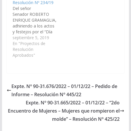
Resolución Nº 234/19
de…
Del señor
Senador ROBERTO
ENRIQUE GRAMAGLIA,
adhiriendo a los actos
y festejos por el “Día
del Maestro”, a
septiembre 5, 2019
realizarse el 11 de
En "Proyectos de
septiembre de 2.019,
Resolución
en conmemoración
Aprobados"
por el 191º Aniversario
del fallecimiento de
Domingo Faustino
Sarmiento. (Expte. Nº
90-28.076/19, a la
Expte. Nº 90-31.676/2022 – 01/12/22 – Pedido de
Comisión de Educación
Informe – Resolución Nº 445/22
y Cultura). Resolución
Nº 234/19 Aprobado…
Expte. Nº 90-31.665/2022 – 01/12/22 – “2do
Encuentro de Mujeres – Mujeres que rompieron el
molde” – Resolución Nº 425/22