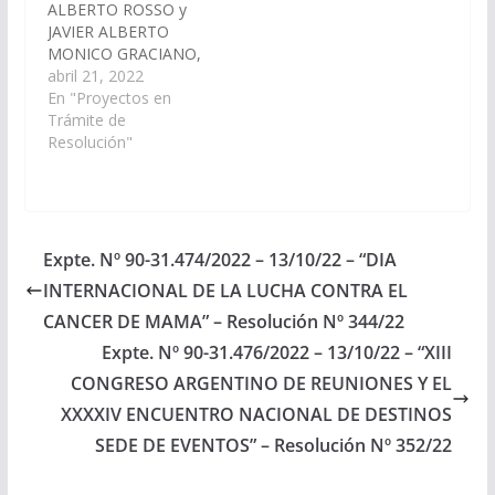
ALBERTO ROSSO y
JAVIER ALBERTO
MONICO GRACIANO,
declarando de interés
abril 21, 2022
de esta Cámara el 22°
En "Proyectos en
Encuentro de Grupo
Trámite de
Crea de Escuela y la
Resolución"
2da Reunión período
2022, a llevarse a cabo
el día 28 de abril en la
localidad de Rosario de
la Frontera. (Expte.
Expte. Nº 90-31.474/2022 – 13/10/22 – “DIA
Nº…
INTERNACIONAL DE LA LUCHA CONTRA EL
CANCER DE MAMA” – Resolución Nº 344/22
Expte. Nº 90-31.476/2022 – 13/10/22 – “XIII
CONGRESO ARGENTINO DE REUNIONES Y EL
XXXXIV ENCUENTRO NACIONAL DE DESTINOS
SEDE DE EVENTOS” – Resolución Nº 352/22