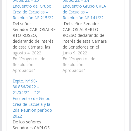
04/08/22 – 25°
09/06/22 – 24°
Encuentro del Grupo
Encuentro Grupo CREA
Crea de Escuelas –
de Escuelas –
Resolución Nº 215/22
Resolución Nº 141/22
Del señor
Del señor Senador
Senador CARLOSALBE
CARLOS ALBERTO
RTO ROSSO,
ROSSO declarando de
declarando de interés
interés de esta Cámara
de esta Cámara, las
de Senadores en el
actividades a llevarse a
agosto 4, 2022
marco de las
junio 9, 2022
cabo en el marco del
En "Proyectos de
actividades previstas
En "Proyectos de
25° Encuentro del
Resolución
en la 4° Reunión 2022,
Resolución
Grupo Crea de
Aprobados"
a llevarse a cabo el día
Aprobados"
Escuelas y 5º Reunión,
29 de junio del
Expte. Nº 90-
a realizarse el día 4 de
corriente año desde el
30.856/2022 –
agosto de agosto de
Ministerio de
21/04/22 – 22°
año 2022, organizado
Educación, Cultura,
Encuentro de Grupo
desde el Ministerio de
Ciencia y Tecnología,
Crea de Escuela y la
Educación, Cultura,
Dirección General
2da Reunión período
Ciencia…
Educación…
2022
De los señores
Senadores CARLOS