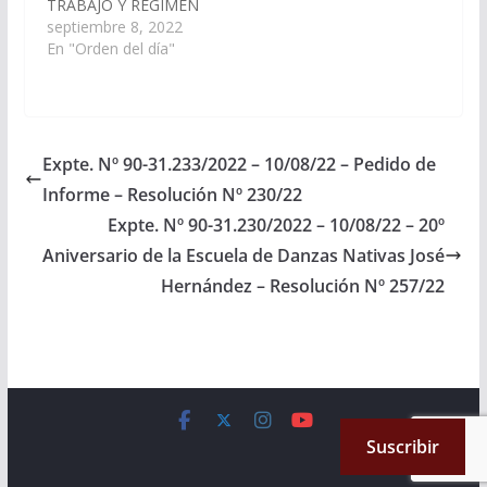
TRABAJO Y REGIMEN
Tecnologia; a partir…
PREVISIONAL, ha
septiembre 8, 2022
considerado el
En "Orden del día"
Proyecto de Ley en
revisión, por el tiene
como finalidad prohibir
el uso, tenencia,
comercialización,
Expte. Nº 90-31.233/2022 – 10/08/22 – Pedido de
manipulación,
Informe – Resolución Nº 230/22
fabricación, acopio,
exhibición, expendio
Expte. Nº 90-31.230/2022 – 10/08/22 – 20º
mayorista o minorista
Aniversario de la Escuela de Danzas Nativas José
cualquiera sea su
Hernández – Resolución Nº 257/22
modalidad, a título
oneroso o gratuito
de…
Copyright © 2026
Cámara de Senadores
. All rights reserved.
Suscribir
Theme:
ColorMag
by ThemeGrill. Powered by
WordPress
.