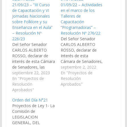
21/09/23 – “III Curso
01/09/22 – Actividades
de Capacitación y VI
en el marco de los
Jornadas Nacionales
Talleres de
sobre Folklore y su
Capacitación
Enseñanza en el Aula”
“Programadoras” –
– Resolución Nº
Resolución Nº 276/22
226/23
Del Señor Senador
Del Señor Senador
CARLOS ALBERTO
CARLOS ALBERTO
ROSSO, declarar de
ROSSO, declarar de
Interés de esta
interés de esta Cámara
Cámara de Senadores,
de Senadores, las
las actividades que se
septiembre 2, 2022
actividades, en el
septiembre 22, 2023
realizaran en el marco
En "Proyectos de
marco del "III Curso de
En "Proyectos de
de los Talleres de
Resolución
Capacitación y VI
Resolución
Capacitación
Aprobados"
Jornadas Nacionales
Aprobados"
"Programadoras",
sobre Folklore y su
dirigidas a mujeres y
Orden del Día N°21
Enseñanza en el Aula",
diversidades del
Proyectos de Ley 1- La
organizado por la
LGBTQ+ que aspira a
Comisión de
Comisión de Folklore y
garantizar igualdad de
LEGISLACION
el Instituto Superior de
acceso al mundo
GENERAL, DEL
Profesorado de Arte…
laboral de la