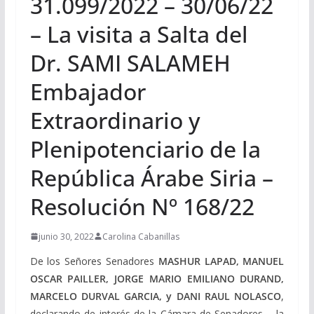
31.099/2022 – 30/06/22
– La visita a Salta del
Dr. SAMI SALAMEH
Embajador
Extraordinario y
Plenipotenciario de la
República Árabe Siria –
Resolución Nº 168/22
junio 30, 2022
Carolina Cabanillas
De los Señores Senadores
MASHUR LAPAD, MANUEL
OSCAR PAILLER, JORGE MARIO EMILIANO DURAND,
MARCELO DURVAL GARCIA, y DANI RAUL NOLASCO
,
declarando de interés de la Cámara de Senadores, , la