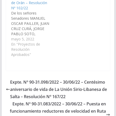
de Orán – Resolución
Libanesa de Salta, a
SANGUINO, HECTOR
Nº 102/22
celebrarse el día 23 de
MIGUEL CALABRO,
De los señores
Julio de 2022. (Expte.
CARLOS NICOLAS
Senadores MANUEL
Nº…
AMPUERO, CARLOS
OSCAR PAILLER, JUAN
FERNANDO SANZ,
CRUZ CURÁ, JORGE
DANI RAUL NOLASCO,
PABLO SOTO,
WALTER JOAQUIN
CARLOS FERNANDO
mayo 5, 2022
ABAN, MARCELO
SANZ, DANI RAUL
En "Proyectos de
DURVAL GARCIA,
NOLASCO, CARLOS
Resolución
LEOPOLDO
ALBERTO ROSSO,
Aprobados"
ARSENIO…
ESTEBAN D´ANDREA
CORNEJO, HECTOR
DANIEL D´AURIA,
WALTER HERNAN
CRUZ, MARCELO
Expte. Nº 90-31.098/2022 – 30/06/22 – Centésimo
DURVAL GARCÍA,
aniversario de vida de La Unión Sirio-Libanesa de
HECTOR MIGUEL
CALABRO, JORGE
Salta – Resolución Nº 167/22
MARIO EMILIANO
Expte. Nº 90-31.083/2022 – 30/06/22 – Puesta en
DURAND, SONIA
funcionamiento reductores de velocidad en Ruta
ELIZABETH MAGNO,