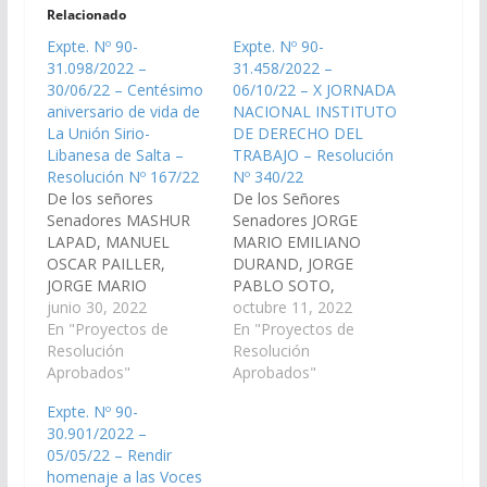
Relacionado
Expte. Nº 90-
Expte. Nº 90-
31.098/2022 –
31.458/2022 –
30/06/22 – Centésimo
06/10/22 – X JORNADA
aniversario de vida de
NACIONAL INSTITUTO
La Unión Sirio-
DE DERECHO DEL
Libanesa de Salta –
TRABAJO – Resolución
Resolución Nº 167/22
Nº 340/22
De los señores
De los Señores
Senadores MASHUR
Senadores JORGE
LAPAD, MANUEL
MARIO EMILIANO
OSCAR PAILLER,
DURAND, JORGE
JORGE MARIO
PABLO SOTO,
EMILIANO DURAND,
junio 30, 2022
CARLOS ALBERTO
octubre 11, 2022
MARCELO DURVAL
En "Proyectos de
ROSSO, JAVIER
En "Proyectos de
GARCIA, y DANI RAUL
Resolución
ALBERTO MONICO
Resolución
NOLASCO, declarando
Aprobados"
GRACIANO, JUAN
Aprobados"
de interés de la
CRUZ CURA, MANUEL
Expte. Nº 90-
Cámara de Senadores,
OSCAR PAILLER,
30.901/2022 –
el centésimo
ESTEBAN D´ANDREA
05/05/22 – Rendir
aniversario de vida de
CORNEJO, ALFREDO
homenaje a las Voces
La Unión Sirio-
FRANCISCO