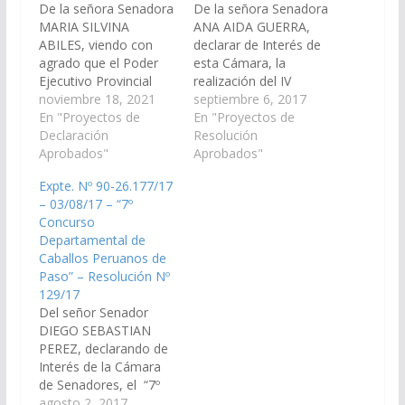
De la señora Senadora
De la señora Senadora
MARIA SILVINA
ANA AIDA GUERRA,
ABILES, viendo con
declarar de Interés de
agrado que el Poder
esta Cámara, la
Ejecutivo Provincial
realización del IV
declare de interés el
noviembre 18, 2021
Concurso
septiembre 6, 2017
XXXIX Concurso
En "Proyectos de
Departamental de
En "Proyectos de
Nacional de Caballos
Declaración
Caballos Peruanos de
Resolución
Peruanos de Paso,
Aprobados"
Paso que se
Aprobados"
organizado por la
concretará durante los
Expte. Nº 90-26.177/17
Asociación Argentina
días 9 y 10 de
– 03/08/17 – “7º
de Caballos de Paso
septiembre del
Concurso
Peruanos, a realizarse
corriente año en la
Departamental de
los días 18 y 22 de
Ciudad de San José de
Caballos Peruanos de
noviembre del
Metán, promovido por
Paso” – Resolución Nº
corriente año en la…
la Asociación…
129/17
Del señor Senador
DIEGO SEBASTIAN
PEREZ, declarando de
Interés de la Cámara
de Senadores, el “7º
Concurso
agosto 2, 2017