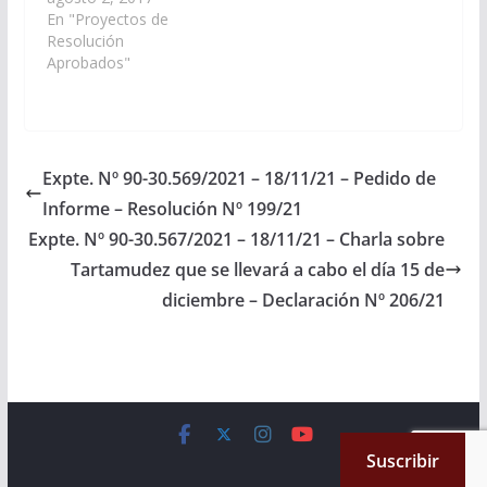
Departamental de
En "Proyectos de
Caballos Peruanos de
Resolución
Paso”, a realizarse los
Aprobados"
días 05 y 06 de agosto
del presente año en el
Predio de la UNSa del
Departamento de
Rosario de la Frontera
Expte. Nº 90-30.569/2021 – 18/11/21 – Pedido de
y adhiriendo…
Informe – Resolución Nº 199/21
Expte. Nº 90-30.567/2021 – 18/11/21 – Charla sobre
Tartamudez que se llevará a cabo el día 15 de
diciembre – Declaración Nº 206/21
Copyright © 2026
Cámara de Senadores
. All rights reserved.
Suscribir
Theme:
ColorMag
by ThemeGrill. Powered by
WordPress
.