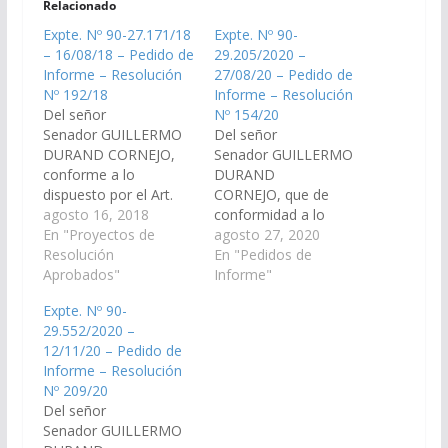
Relacionado
Expte. Nº 90-27.171/18
Expte. Nº 90-
– 16/08/18 – Pedido de
29.205/2020 –
Informe – Resolución
27/08/20 – Pedido de
Nº 192/18
Informe – Resolución
Del señor
Nº 154/20
Senador GUILLERMO
Del señor
DURAND CORNEJO,
Senador GUILLERMO
conforme a lo
DURAND
dispuesto por el Art.
CORNEJO, que de
116 de la Constitución
agosto 16, 2018
conformidad a lo
de la Provincia y 149
En "Proyectos de
preceptuado por el art.
agosto 27, 2020
del Reglamento de
Resolución
116 de la Constitución
En "Pedidos de
este Cuerpo, se
Aprobados"
de la Provincia de Salta
Informe"
requiera al Jefe de
y el art. 149 del
Expte. Nº 90-
Gabinete de Ministros,
Reglamento Interno de
29.552/2020 –
y por su intermedio al
este Cuerpo, se
12/11/20 – Pedido de
Ministerio de Salud,
requiera a la Sra.
Informe – Resolución
para que en un plazo
Directora General del
Nº 209/20
de 10 días,…
Registro de Capacidad
Del señor
Civil y de las Personas
Senador GUILLERMO
de la…