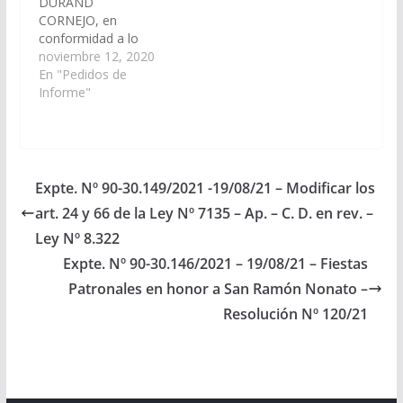
DURAND
CORNEJO, en
conformidad a lo
dispuesto por el
noviembre 12, 2020
artículo 116 de la
En "Pedidos de
Constitución Provincial
Informe"
y el artículo 149 del
reglamento de este
Cuerpo, se requiera al
Ministro de Gobierno
de la Provincia de Salta
Expte. Nº 90-30.149/2021 -19/08/21 – Modificar los
y por su intermedio al
art. 24 y 66 de la Ley Nº 7135 – Ap. – C. D. en rev. –
COE (Comité Operativo
de Emergencia) para
Ley Nº 8.322
que en…
Expte. Nº 90-30.146/2021 – 19/08/21 – Fiestas
Patronales en honor a San Ramón Nonato –
Resolución Nº 120/21