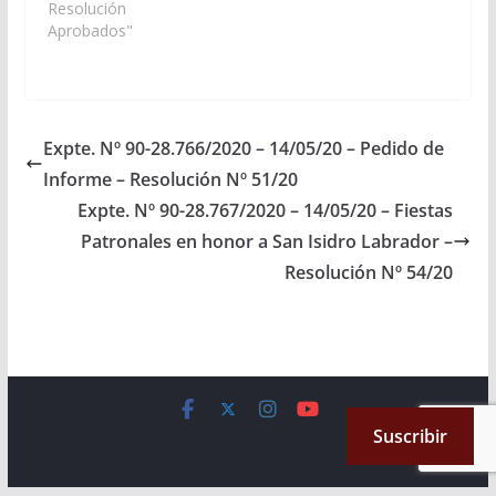
religiosas que se
Resolución
llevaran a cabo en el
Aprobados"
paraje El Espinal, con
motivo de la
celebración de las
fiestas patronales en
honor a nuestra
Expte. Nº 90-28.766/2020 – 14/05/20 – Pedido de
Señora de Fátima, el
Informe – Resolución Nº 51/20
día 13 de mayo. (Expte.
Nº 90-27.729/19,…
Expte. Nº 90-28.767/2020 – 14/05/20 – Fiestas
Patronales en honor a San Isidro Labrador –
Resolución Nº 54/20
Copyright © 2026
Cámara de Senadores
. All rights reserved.
Suscribir
Theme:
ColorMag
by ThemeGrill. Powered by
WordPress
.