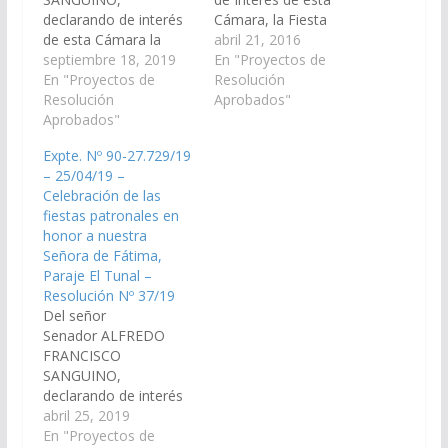
declarando de interés
Cámara, la Fiesta
de esta Cámara la
Patronal en honor a
abril 21, 2016
celebración de las
septiembre 18, 2019
"María Auxiliadora,
En "Proyectos de
fiestas patronales en
En "Proyectos de
Patrona del Agro", que
Resolución
Honor a la Virgen de
Resolución
se llevará a cabo el día
Aprobados"
La Merced el día 24 de
Aprobados"
24 de Mayo de 2016
septiembre en la
en la localidad de El
Expte. Nº 90-27.729/19
localidad de El
Jardín, jurisdicción
– 25/04/19 –
Jardín. (Expte. Nº 90-
Municipio El Jardín -
Celebración de las
28.093/19, a la
Departamento La
fiestas patronales en
Comisión de Educación
Candelaria.(Expte Nº
honor a nuestra
y Cultura). Resolución
90-24.802/16 –…
Señora de Fátima,
Nº 244/19 Aprobado…
Paraje El Tunal –
Resolución Nº 37/19
Del señor
Senador ALFREDO
FRANCISCO
SANGUINO,
declarando de interés
de esta Cámara las
abril 25, 2019
actividades culturales y
En "Proyectos de