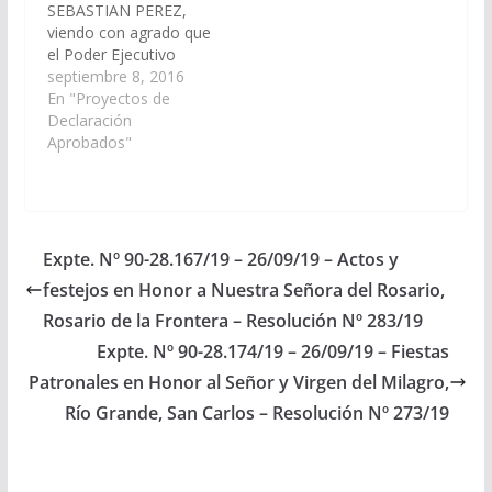
SEBASTIAN PEREZ,
viendo con agrado que
el Poder Ejecutivo
Provincial, declare de
septiembre 8, 2016
interés cultural y
En "Proyectos de
turístico de la Provincia
Declaración
el "XI ENCUENTRO
Aprobados"
REGIONAL y V
NACIONAL DE
FOLCLORE DE
JUBILADOS Y
PENSIONADOS", a
Expte. Nº 90-28.167/19 – 26/09/19 – Actos y
realizarse los días 29 y
festejos en Honor a Nuestra Señora del Rosario,
30 de septiembre y 01
y 02 de octubre del
Rosario de la Frontera – Resolución Nº 283/19
presente año en…
Expte. Nº 90-28.174/19 – 26/09/19 – Fiestas
Patronales en Honor al Señor y Virgen del Milagro,
Río Grande, San Carlos – Resolución Nº 273/19