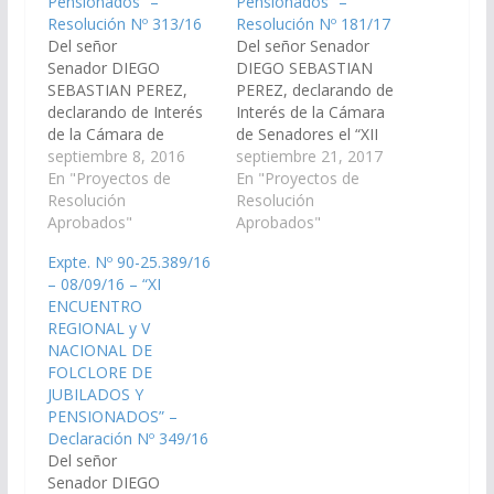
Pensionados” –
Pensionados” –
Resolución Nº 313/16
Resolución Nº 181/17
Del señor
Del señor Senador
Senador DIEGO
DIEGO SEBASTIAN
SEBASTIAN PEREZ,
PEREZ, declarando de
declarando de Interés
Interés de la Cámara
de la Cámara de
de Senadores el “XII
Senadores, el "XI
septiembre 8, 2016
Encuentro Regional y
septiembre 21, 2017
Encuentro Regional y V
En "Proyectos de
VI Nacional de Folclore
En "Proyectos de
Nacional de Folclore
Resolución
de Jubilados y
Resolución
de Jubilados y
Aprobados"
Pensionados”, a
Aprobados"
Pensionados", a
llevarse a cabo el día
Expte. Nº 90-25.389/16
celebrarse los días 29 y
28 de septiembre del
– 08/09/16 – “XI
30 de septiembre y los
corriente año en la
ENCUENTRO
días 01 y 02 de octubre
ciudad de Rosario de la
REGIONAL y V
del presente año en la
Frontera,
NACIONAL DE
ciudad de Rosario…
Departamento del
FOLCLORE DE
mismo…
JUBILADOS Y
PENSIONADOS” –
Declaración Nº 349/16
Del señor
Senador DIEGO