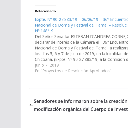
Relacionado
Expte. Nº 90-27.883/19 – 06/06/19 – 36º Encuentr
Nacional de Doma y Festival del Tamal – Resoluc
Nº 148/19
Del Señor Senador ESTEBAN D´ANDREA CORNEJ
declarar de interés de la Cámara el ¨36º Encuentr
Nacional de Doma y Festival del Tamal¨a realizar
los días 5, 6 y 7 de Julio de 2019, en la localidad d
Chicoana. (Expte. Nº 90-27.883/19, a la Comisión 
Educación y Cultura) Resolución Nº 148/19…
junio 7, 2019
En "Proyectos de Resolución Aprobados"
Senadores se informaron sobre la creación de
modificación orgánica del Cuerpo de Investi