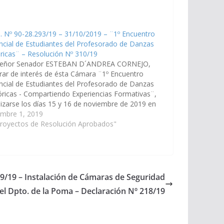
. Nº 90-28.293/19 – 31/10/2019 – ¨1º Encuentro
ncial de Estudiantes del Profesorado de Danzas
ricas¨ – Resolución Nº 310/19
Señor Senador ESTEBAN D´ANDREA CORNEJO,
rar de interés de ésta Cámara ¨1º Encuentro
ncial de Estudiantes del Profesorado de Danzas
óricas - Compartiendo Experiencias Formativas¨,
lizarse los días 15 y 16 de noviembre de 2019 en
calidad de El Carril, Departamento del mismo
embre 1, 2019
e. (Expte. Nº 90-28.293/19)…
Proyectos de Resolución Aprobados"
09/19 – Instalación de Cámaras de Seguridad
l Dpto. de la Poma – Declaración Nº 218/19