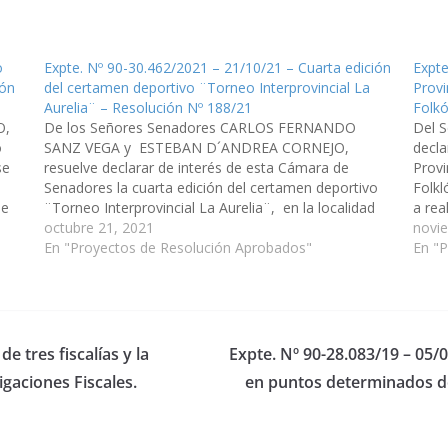
o
Expte. Nº 90-30.462/2021 – 21/10/21 – Cuarta edición
Expte
ión
del certamen deportivo ¨Torneo Interprovincial La
Provi
Aurelia¨ – Resolución Nº 188/21
Folkó
O,
De los Señores Senadores CARLOS FERNANDO
Del 
o
SANZ VEGA y ESTEBAN D´ANDREA CORNEJO,
decla
se
resuelve declarar de interés de esta Cámara de
Provi
e
Senadores la cuarta edición del certamen deportivo
Folkl
de
¨Torneo Interprovincial La Aurelia¨, en la localidad
a rea
de La Merced, los próximos 5, 6 y 7 de Noviembre.
octubre 21, 2021
la Lo
novi
Con la participación de equipos…
En "Proyectos de Resolución Aprobados"
nombr
En "
 tres fiscalías y la
Expte. Nº 90-28.083/19 – 05/
gaciones Fiscales.
en puntos determinados de