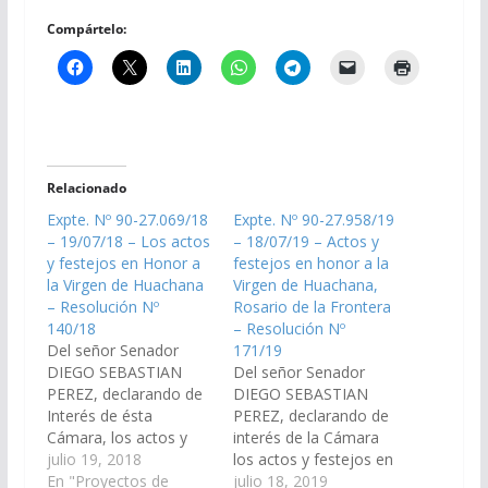
Compártelo:
Relacionado
Expte. Nº 90-27.069/18
Expte. Nº 90-27.958/19
– 19/07/18 – Los actos
– 18/07/19 – Actos y
y festejos en Honor a
festejos en honor a la
la Virgen de Huachana
Virgen de Huachana,
– Resolución Nº
Rosario de la Frontera
140/18
– Resolución Nº
Del señor Senador
171/19
DIEGO SEBASTIAN
Del señor Senador
PEREZ, declarando de
DIEGO SEBASTIAN
Interés de ésta
PEREZ, declarando de
Cámara, los actos y
interés de la Cámara
festejos en Honor a la
julio 19, 2018
los actos y festejos en
Virgen de Huachana, a
En "Proyectos de
honor a la Virgen de
julio 18, 2019