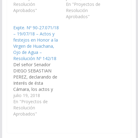
llevarse a acabo el día
Resolución
Huachana, a llevarse a
En "Proyectos de
31 de julio, Municipio
Aprobados"
cabo el día 31 de julio
Resolución
Rosario de la Frontera.
en el Barrio Ramón
Aprobados"
(Expte. Nº 90-
Abdala, Rosario de la
Expte. Nº 90-27.071/18
27.069/18, a la
Frontera. (Expte. Nº 90-
– 19/07/18 – Actos y
Comisión de Educación
27.958/19, a la
festejos en Honor a la
y Cultura). Resolución
Comisión de Educación
Virgen de Huachana,
Nº 140/18 Aprobado…
y Cultura). Resolución…
Ojo de Agua –
Resolución Nº 142/18
Del señor Senador
DIEGO SEBASTIAN
PEREZ, declarando de
Interés de ésta
Cámara, los actos y
festejos en Honor a la
julio 19, 2018
Virgen de Huachana, a
En "Proyectos de
llevarse a acabo el día
Resolución
31 de julio, en la
Aprobados"
Localidad de Ojo de
Agua, Municipio
Rosario de la Frontera.