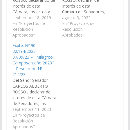
ROSSO, declarando de
ROSSO, declarar de
interés de esta
Interés de esta
Cámara, los actos y
Cámara de Senadores,
festejos conocidos
septiembre 18, 2019
el Milagrito
agosto 5, 2022
como Milagrito
En "Proyectos de
Camposanteño 2022,
En "Proyectos de
Camposanteño, en
Resolución
en honor al Señor y la
Resolución
Honor al Señor y
Aprobados"
Virgen del Milagro, que
Aprobados"
Virgen del Milagro, que
se llevarán a cabo el
Expte. Nº 90-
se llevarán a cabo el
día 18 de Septiembre
32.194/2023 –
día 22 de septiembre
de 2022, en el
07/09/23 – ¨Milagrito
en el municipio de
municipio de Campo
Camposanteño 2023¨
Campo Santo,
Santo, Departamento
– Resolución Nº
departamento General
Gral. Güemes. (Expte.
214/23
Güemes. (Expte. Nº 90-
Nº…
Del Señor Senador
28.101/19, a la
CARLOS ALBERTO
Comisión de…
ROSSO , declarar de
interés de esta Cámara
de Senadores, las
actividades, actos y
septiembre 11, 2023
festejos en honor a los
En "Proyectos de
santos patronos del
Resolución
Señor y la Virgen del
Aprobados"