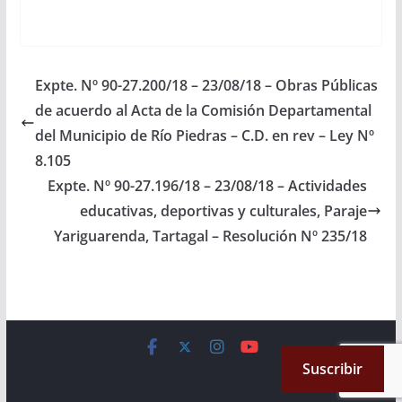
Milagro, en el marco
de las fiestas
patronales
denominadas
¨Milagrito
Expte. Nº 90-27.200/18 – 23/08/18 – Obras Públicas
Camposanteño 2023¨,
de acuerdo al Acta de la Comisión Departamental
bajo la consigna
¨Renovemos nuestra
del Municipio de Río Piedras – C.D. en rev – Ley Nº
Fe…
8.105
Expte. Nº 90-27.196/18 – 23/08/18 – Actividades
educativas, deportivas y culturales, Paraje
Yariguarenda, Tartagal – Resolución Nº 235/18
Copyright © 2026
Cámara de Senadores
. All rights reserved.
Suscribir
Theme:
ColorMag
by ThemeGrill. Powered by
WordPress
.