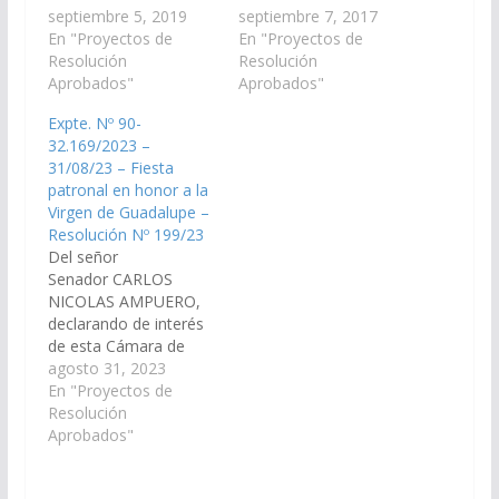
patronal en honor a la
septiembre 5, 2019
"Honor a La Virgen de
septiembre 7, 2017
Virgen de Guadalupe, a
En "Proyectos de
Guadalupe", a
En "Proyectos de
realizarse el día 8 de
Resolución
realizarse el día 8 de
Resolución
septiembre en
Aprobados"
septiembre del
Aprobados"
Nazareno,
corriente año, en el
Expte. Nº 90-
departamento de
Municipio de
32.169/2023 –
Santa Victoria. (Expte.
Nazareno,
31/08/23 – Fiesta
Nº 90-28.073/19, a la
Departamento de
patronal en honor a la
Comisión de Educación
Santa Victoria. (Expte.
Virgen de Guadalupe –
y Cultura). Resolución
Nº 90-26.306/17 – A la
Resolución Nº 199/23
Nº 233/19 Aprobado el
Comisión de Educación
Del señor
05/09/2019
y…
Senador CARLOS
NICOLAS AMPUERO,
declarando de interés
de esta Cámara de
Senadores la fiesta
agosto 31, 2023
patronal en honor a la
En "Proyectos de
Virgen de Guadalupe a
Resolución
realizarse el 8 de
Aprobados"
septiembre en la
localidad de Nazareno,