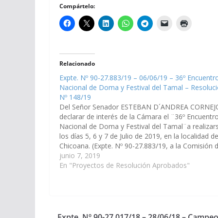
Compártelo:
Relacionado
Expte. Nº 90-27.883/19 – 06/06/19 – 36º Encuentr
Nacional de Doma y Festival del Tamal – Resoluc
Nº 148/19
Del Señor Senador ESTEBAN D´ANDREA CORNEJ
declarar de interés de la Cámara el ¨36º Encuentr
Nacional de Doma y Festival del Tamal¨a realizar
los días 5, 6 y 7 de Julio de 2019, en la localidad d
Chicoana. (Expte. Nº 90-27.883/19, a la Comisión 
Educación y Cultura) Resolución Nº 148/19…
junio 7, 2019
En "Proyectos de Resolución Aprobados"
Expte. Nº 90-27.017/18 – 28/06/18 – Campeo