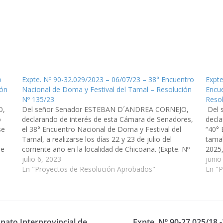
o
Expte. Nº 90-32.029/2023 – 06/07/23 – 38° Encuentro
Expte
ión
Nacional de Doma y Festival del Tamal – Resolución
Encue
Nº 135/23
Reso
O,
Del señor Senador ESTEBAN D´ANDREA CORNEJO,
Del 
o
declarando de interés de esta Cámara de Senadores,
decla
se
el 38° Encuentro Nacional de Doma y Festival del
“40° 
e
Tamal, a realizarse los días 22 y 23 de julio del
tamal
de
corriente año en la localidad de Chicoana. (Expte. Nº
2025,
90-32.029/2023, a la Comisión de Educación, Cultura,
julio 6, 2023
mismo
junio
Ciencia y…
En "Proyectos de Resolución Aprobados"
Comi
En "
nato Interprovincial de
Expte. Nº 90-27.025/18 -