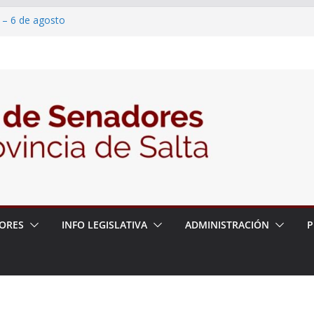
 – 6 de agosto
 un proyecto de ley para proteger a los
acoso y la violencia en las redes
/2026 – 06/08/26 – Fiesta patronal San
/2026 – 06/08/26 – Créase el Ente Salteño
rol Vegetal
ORES
INFO LEGISLATIVA
ADMINISTRACIÓN
P