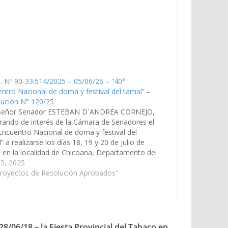
. Nº 90-33.514/2025 – 05/06/25 – “40°
ntro Nacional de doma y festival del tamal” –
lución N° 120/25
señor Senador ESTEBAN D´ANDREA CORNEJO,
rando de interés de la Cámara de Senadores el
Encuentro Nacional de doma y festival del
” a realizarse los días 18, 19 y 20 de julio de
 en la localidad de Chicoana, Departamento del
 nombre. (Expte. Nº 90-33.514/2025, a la
 5, 2025
sión…
Proyectos de Resolución Aprobados"
28/06/18 – la Fiesta Provincial del Tabaco en