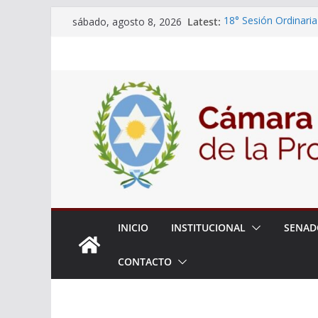
Skip
Latest:
18° Sesión Ordinaria
sábado, agosto 8, 2026
to
30/07/2026
El Senado trabaja en
content
estudiantes del ciber
Expte. N° 90-34.517
Roque
Expte. Nº 90-34.516
de Protección y Cont
INICIO
INSTITUCIONAL
SENAD
CONTACTO