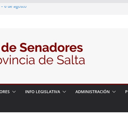
 – 6 de agosto
 un proyecto de ley para proteger a los
acoso y la violencia en las redes
/2026 – 06/08/26 – Fiesta patronal San
/2026 – 06/08/26 – Créase el Ente Salteño
rol Vegetal
ORES
INFO LEGISLATIVA
ADMINISTRACIÓN
P