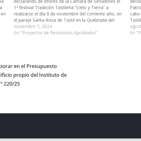
la
declarando de interés de la Cámara de Senadores el
decla
pa
1ª festival Tradición Tastileña “Cielo y Tierra” a
Patro
 en
realizarse el día 9 de noviembre del corriente año, en
cabo 
el paraje Santa Rosa de Tastil en la Quebrada del
Tasti
Toro, municipio de Campo Quijano. (Expte. Nº…
noviembre 7, 2024
Quija
agos
En "Proyectos de Resolución Aprobados"
…
En "
rporar en el Presupuesto
dificio propio del Instituto de
° 220/25
eserved.
ess
.