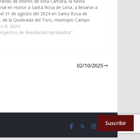
rando de interés de esta Cámara, la fiesta
nal en Honor a Santa Rosa de Lima, a llevarse a
el 31 de agosto del 2024 en Santa Rosa de
l, de la Quebrada del Toro, municipio Campo
no, departamento de Rosario de Lerma. (Expte.
to 8, 2024
Proyectos de Resolución Aprobados"
02/10/2025
Suscribir