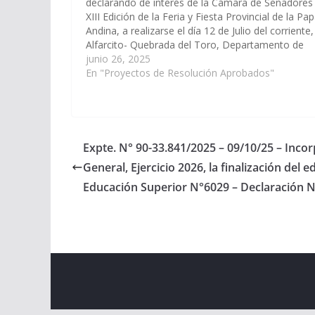
declarando de interés de la Cámara de Senadores 
XIII Edición de la Feria y Fiesta Provincial de la Pa
Andina, a realizarse el día 12 de Julio del corriente,
Alfarcito- Quebrada del Toro, Departamento de
Rosario de Lerma. (Expte. Nº 90-33.588/2025, a…
junio 26, 2025
En "Proyectos de Resolución Aprobados"
Expte. N° 90-33.841/2025 – 09/10/25 – Inco
General, Ejercicio 2026, la finalización del e
Educación Superior N°6029 – Declaración N
Copyright © 2026
Cámara de Senadores
. All rights r
Theme:
ColorMag
by ThemeGrill. Powered by
WordPr