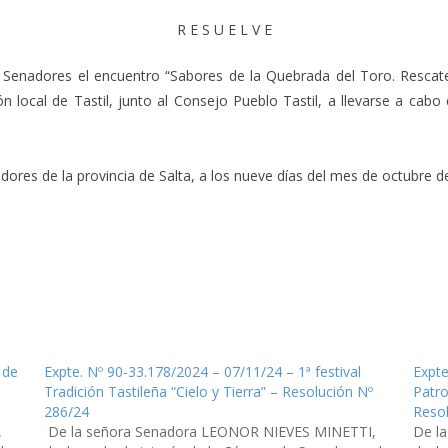
R E S U E L V E
de Senadores el encuentro “Sabores de la Quebrada del Toro. Rescat
 local de Tastil, junto al Consejo Pueblo Tastil, a llevarse a cab
res de la provincia de Salta, a los nueve días del mes de octubre del
 de
Expte. Nº 90-33.178/2024 – 07/11/24 – 1ª festival
Expte
Tradición Tastileña “Cielo y Tierra” – Resolución Nº
Patro
286/24
Reso
,
De la señora Senadora LEONOR NIEVES MINETTI,
De l