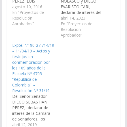
PEREZ, LUIS
NOLASCO y DIEGO
FRANCISCO
agosto 10, 2016
EVARISTO CARI,
D’ANDREA, ANA AIDA
En "Proyectos de
declarar de interés del
GUERRA y CASTULO
Resolución
Senado, el "Encuentro
abril 14, 2023
YANQUE,
Aprobados"
Interinstitucional y de
En "Proyectos de
declarando de interés
egresados de la
Resolución
del Senado el XXXI
Universidad de Bolonia
Aprobados"
Congreso Argentino de
en Latinoamérica"
Expte. Nº 90-27.714/19
Ginecología y
Estado de Derecho -
– 11/04/19 – Actos y
Obstetricia, organizado
Stato di Diritto - Rule
festejos en
por la Federación
of Law, organizado
conmemoración por
Argentina de
por la Escuela de la
los 109 años de la
Sociedades de
Magistratura del Poder
Escuela Nº 4705
Ginecología y
Judicial…
“República de
Obstetricia (FASGO) y
Colombia¨ –
la Sociedad de
Resolución Nº 31/19
Ginecología y
Del Señor Senador
Obstetricia de Salta
DIEGO SEBASTIAN
(SOGOSALTA), a
PEREZ, declarar de
llevarse…
interés de la Cámara
de Senadores, los
actos y festejos en
abril 12, 2019