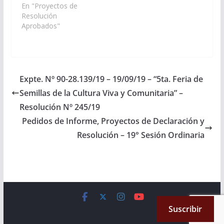
conmemoración por
En "Proyectos de
los 109 años de la
Resolución
Escuela Nº 4705
Aprobados"
¨República de
Colombia¨, a
realizarse el día 11 de
abril del presente año,
en la ciudad de Rosario
Expte. Nº 90-28.139/19 – 19/09/19 – “5ta. Feria de
de la Frontera,…
Semillas de la Cultura Viva y Comunitaria” –
Resolución Nº 245/19
Pedidos de Informe, Proyectos de Declaración y
Resolución – 19° Sesión Ordinaria
Copyright © 2026
Cámara de Senadores
. All rights reserved.
Suscribir
Theme:
ColorMag
by ThemeGrill. Powered by
WordPress
.