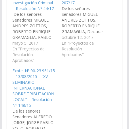
Investigación Criminal
207/17
– Resolución Nº 44/17
De los señores
De los señores
Senadores MIGUEL
Senadores MIGUEL
ANDRES ZOTTOS,
ANDRES ZOTTOS,
ROBERTO ENRIQUE
ROBERTO ENRIQUE
GRAMAGLIA, Declarar
GRAMAGLIA, PABLO
de interés de esta
octubre 12, 2017
DAMIAN GONZALEZ,
mayo 5, 2017
Cámara de Senadores
En "Proyectos de
declarando de Interés
En "Proyectos de
el 1er. Seminario
Resolución
de ésta Cámara, el "1º
Resolución
denominado "La
Aprobados"
Seminario Taller
Aprobados"
Odorología Forense al
Interprovincial de
Servicio de la
Expte. Nº 90-23.961/15
Delitos Informáticos y
Investigación Criminal",
– 13/08/2015 – “XV
Análisis Forense
organizado por la
SEMINARIO
Aplicado a la
Dirección de Policía
INTERNACIONAL
Investigación Criminal",
Científica y Técnica,
SOBRE TRIBUTACION
organizado por la
que se realizara del 17
LOCAL” – Resolución
Dirección de la Policia
al 19 de Octubre de…
Nº 148/15
Científica y Técnica.
De los señores
Adherir a los objetivos
Senadores ALFREDO
y…
JORGE, JORGE PABLO
SOTO, ROBERTO