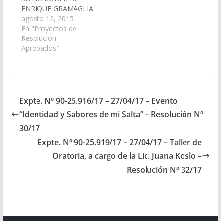
ENRIQUE GRAMAGLIA
y MARÍA SILVINA
agosto 12, 2015
ABILES, declarando de
En "Proyectos de
interés de esta
Resolución
Cámara, la realización
Aprobados"
del "XV SEMINARIO
INTERNACIONAL
SOBRE TRIBUTACION
LOCAL", que tendrá
lugar en la ciudad de
Expte. Nº 90-25.916/17 – 27/04/17 – Evento
Salta los días 05, y 06
“Identidad y Sabores de mi Salta” – Resolución Nº
de noviembre de
2.015, organizado
30/17
por…
Expte. Nº 90-25.919/17 – 27/04/17 – Taller de
Oratoria, a cargo de la Lic. Juana Koslo –
Resolución Nº 32/17